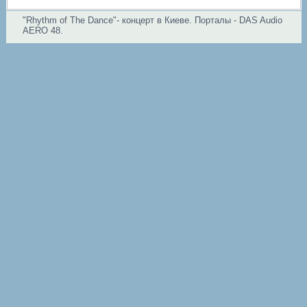
"Rhythm of The Dance"- концерт в Киеве. Порталы - DAS Audio
AERO 48.