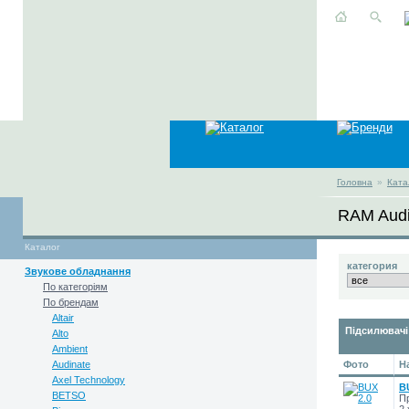
Головна
»
Ката
RAM Aud
Каталог
категория
Звукове обладнання
По категоріям
По брендам
Altair
Підсилювачі
Alto
Ambient
Audinate
Фото
Н
Axel Technology
B
BETSO
Пр