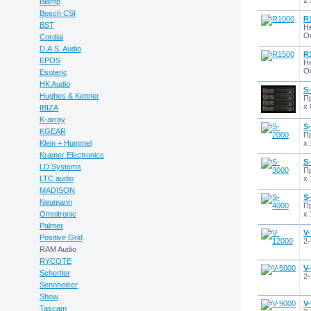
2 
Biamp
Bosch CSI
R
BST
Не
Ом
Cordial
D.A.S. Audio
R
EPOS
Не
Ом
Esoteric
HK Audio
S
Hughes & Kettner
Пр
x 
IBIZA
K-array
S
KGEAR
Пр
Klein + Hummel
x 
Kramer Electronics
S
LD Systems
Пр
LTC audio
x 
MADISON
S
Neumann
Пр
Omnitronic
x 
Palmer
V
Positive Grid
2-
RAM Audio
RYCOTE
V
Schertler
2-
Sennheiser
Show
V
Tascam