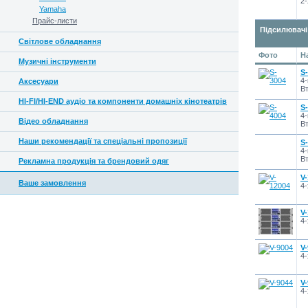
2-
Yamaha
Прайс-листи
Підсилювачі
Світлове обладнання
Фото
Н
Музичні інструменти
S
4-
Аксесуари
Вт
HI-FI/HI-END аудіо та компоненти домашніх кінотеатрів
S
4-
Відео обладнання
Вт
Наши рекомендації та спеціальні пропозиції
S
4-
Вт
Рекламна продукція та брендовий одяг
V
Ваше замовлення
4-
V
4-
V
4-
V
4-