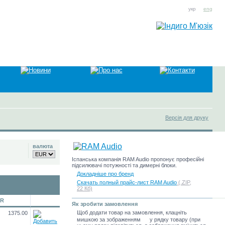
укр
eng
Версія для друку
валюта
Іспанська компанія RAM Audio пропонує професійні
підсилювачі потужності та димерні блоки.
Докладніше про бренд
Скачать полный прайс-лист RAM Audio
(.ZIP,
22 Кб)
UR
Як зробити замовлення
Щоб додати товар на замовлення, клацніть
1375.00
мишкою за зображенням
у рядку товару (при