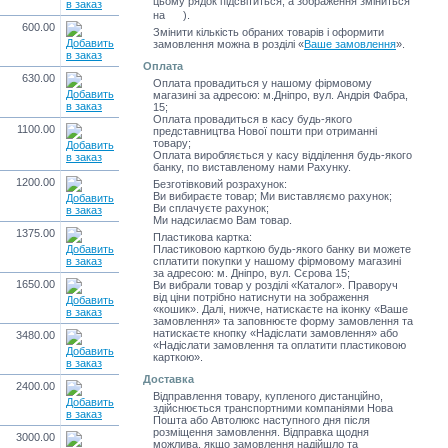
цьому рядок підсвітиться, а зображення зміниться
на
).
600.00
Змінити кількість обраних товарів і оформити
замовлення можна в розділі
«
Ваше замовлення
»
.
Оплата
630.00
Оплата провадиться у нашому фірмовому
магазині за адресою: м.Дніпро, вул. Андрія Фабра,
15;
Оплата провадиться в касу будь-якого
1100.00
представництва Нової пошти при отриманні
товару;
Оплата виробляється у касу відділення будь-якого
банку, по виставленому нами Рахунку.
1200.00
Безготівковий розрахунок:
Ви вибираєте товар; Ми виставляємо рахунок;
Ви сплачуєте рахунок;
Ми надсилаємо Вам товар.
1375.00
Пластикова картка:
Пластиковою карткою будь-якого банку ви можете
сплатити покупки у нашому фірмовому магазині
за адресою: м. Дніпро, вул. Сєрова 15;
1650.00
Ви вибрали товар у розділі «Каталог». Праворуч
від ціни потрібно натиснути на зображення
«кошик». Далі, нижче, натискаєте на іконку «Ваше
замовлення» та заповнюєте форму замовлення та
натискаєте кнопку «Надіслати замовлення» або
3480.00
«Надіслати замовлення та оплатити пластиковою
карткою».
Доставка
2400.00
Відправлення товару, купленого дистанційно,
здійснюється транспортними компаніями Нова
Пошта або Автолюкс наступного дня після
розміщення замовлення. Відправка щодня
3000.00
можлива, якщо замовлення надійшло та