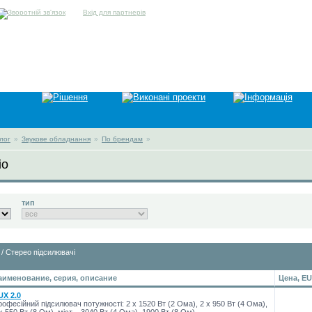
Вхід для партнерів
лог
»
Звукове обладнання
»
По брендам
»
io
тип
/ Стерео підсилювачі
аименование, серия, описание
Цена, E
UX 2.0
офесійний підсилювач потужності: 2 x 1520 Вт (2 Ома), 2 x 950 Вт (4 Ома),