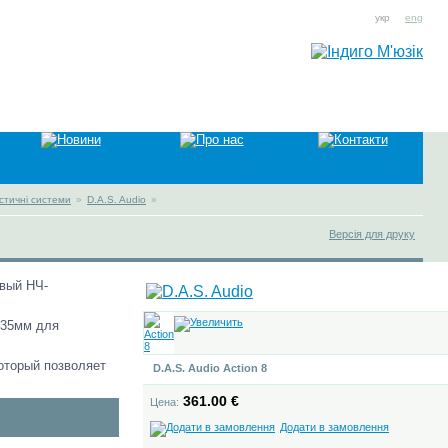
укр
eng
устичні системи
»
D.A.S. Audio
»
Версія для друку
овый НЧ-
 35мм для
оторый позволяет
D.A.S. Audio Action 8
361.00 €
Цена:
Додати в замовлення