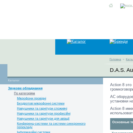
Головна
»
Ката
D.A.S. Au
Каталог
Action 8 эт
Звукове обладнання
громкоговор
По категоріям
АС оборудов
Мікрофони провідні
установки на
Бездротові мікрофонні системи
Action 8 им
Навушники та гарнітури споживчі
использоват
Навушники та гарнітури професійні
Навушники та гарнітури для авіації
Основные те
Конференц-системи та системи синхронного
перекладу
Інформаційні системи