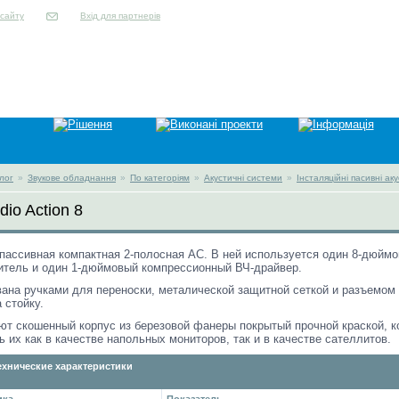
Вхід для партнерів
лог
»
Звукове обладнання
»
По категоріям
»
Акустичні системи
»
Інсталяційні пасивні ак
dio Action 8
о пассивная компактная 2-полосная АС. В ней используется один 8-дюйм
итель и один 1-дюймовый компрессионный ВЧ-драйвер.
ана ручками для переноски, металической защитной сеткой и разъемом
 стойку.
еют скошенный корпус из березовой фанеры покрытый прочной краской, к
ь их как в качестве напольных мониторов, так и в качестве сателлитов.
хнические характеристики