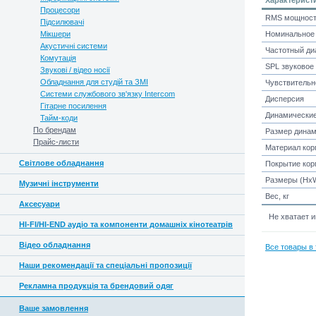
Характерист
Процесори
RMS мощност
Підсилювачі
Мікшери
Номинальное 
Акустичні системи
Частотный ди
Комутація
SPL звуковое
Звукові / відео носії
Обладнання для студій та ЗМІ
Чувствительн
Системи службового зв'язку Intercom
Дисперсия
Гітарне посилення
Динамические
Тайм-коди
По брендам
Размер динам
Прайс-листи
Материал кор
Світлове обладнання
Покрытие кор
Размеры (Hx
Музичні інструменти
Вес, кг
Аксесуари
Не хватает 
HI-FI/HI-END аудіо та компоненти домашніх кінотеатрів
Відео обладнання
Все товары в 
Наши рекомендації та спеціальні пропозиції
Рекламна продукція та брендовий одяг
Ваше замовлення