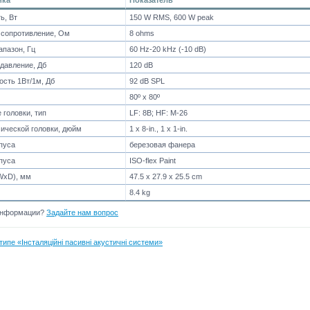
ика
Показатель
ь, Вт
150 W RMS, 600 W peak
сопротивление, Ом
8 ohms
апазон, Гц
60 Hz-20 kHz (-10 dB)
 давление, Дб
120 dB
ость 1Вт/1м, Дб
92 dB SPL
80º x 80º
 головки, тип
LF: 8B; HF: M-26
ической головки, дюйм
1 x 8-in., 1 x 1-in.
пуса
березовая фанера
пуса
ISO-flex Paint
WxD), мм
47.5 x 27.9 x 25.5 cm
8.4 kg
информации?
Задайте нам вопрос
типе «Інсталяційні пасивні акустичні системи»