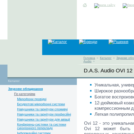
Головна
»
Каталог
»
Звукове об
Audio
»
D.A.S. Audio OVI 12
Каталог
Уникальная, униве
Звукове обладнання
Широкое разнообр
По категоріям
Богатое воспроиз
Мікрофони провідні
12-дюймовый коакс
Бездротові мікрофонні системи
компрессионным д
Навушники та гарнітури споживчі
Легкая полипропи
Навушники та гарнітури професійні
Навушники та гарнітури для авіації
Ovi 12 - это уникальна
Конференц-системи та системи
Ovi 12 может быть 
синхронного перекладу
Інформаційні системи
потолочных конструк