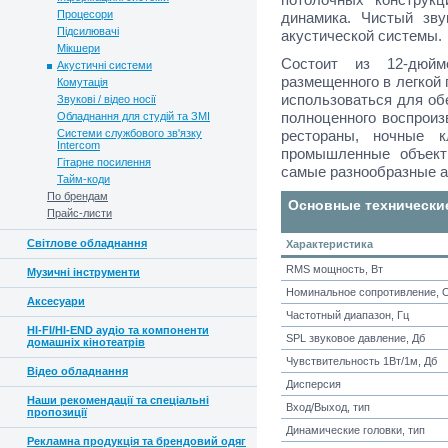
Процесори
динамика. Чистый зв
Підсилювачі
акустической системы.
Мікшери
Состоит из 12-дюймо
Акустичні системи
размещенного в легкой 
Комутація
использоваться для об
Звукові / відео носії
полноценного воспроиз
Обладнання для студій та ЗМІ
Системи службового зв'язку
рестораны, ночные 
Intercom
промышленные объект
Гітарне посилення
самые разнообразные а
Тайм-коди
По брендам
Основные технически
Прайс-листи
Світлове обладнання
Характеристика
RMS мощность, Вт
Музичні інструменти
Номинальное сопротивление, 
Аксесуари
Частотный диапазон, Гц
HI-FI/HI-END аудіо та компоненти
SPL звуковое давление, Дб
домашніх кінотеатрів
Чувствительность 1Вт/1м, Дб
Відео обладнання
Дисперсия
Наши рекомендації та спеціальні
Вход/Выход, тип
пропозиції
Динамические головки, тип
Рекламна продукція та брендовий одяг