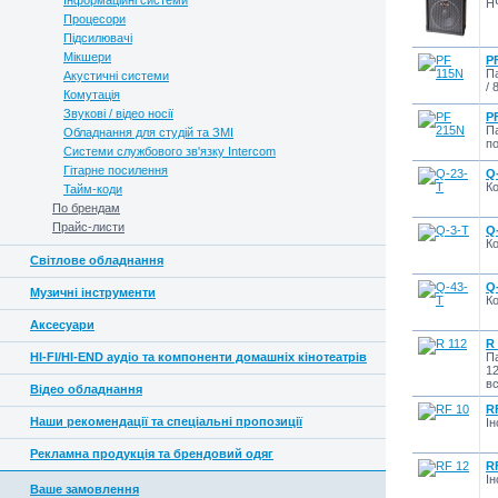
Інформаційні системи
НЧ
Процесори
Підсилювачі
Мікшери
P
Па
Акустичні системи
/ 
Комутація
Звукові / відео носії
P
Па
Обладнання для студій та ЗМІ
по
Системи службового зв'язку Intercom
Гітарне посилення
Q
К
Тайм-коди
По брендам
Прайс-листи
Q
К
Світлове обладнання
Q
Музичні інструменти
К
Аксесуари
R
HI-FI/HI-END аудіо та компоненти домашніх кінотеатрів
П
12
вс
Відео обладнання
R
Наши рекомендації та спеціальні пропозиції
Ін
Рекламна продукція та брендовий одяг
R
Ін
Ваше замовлення