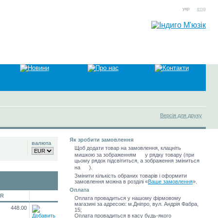
укр
eng
Версія для друку
Як зробити замовлення
валюта
Щоб додати товар на замовлення, клацніть
мишкою за зображенням
у рядку товару (при
цьому рядок підсвітиться, а зображення зміниться
на
).
Змінити кількість обраних товарів і оформити
замовлення можна в розділі
«
Ваше замовлення
»
.
Оплата
UR
Оплата провадиться у нашому фірмовому
магазині за адресою: м.Дніпро, вул. Андрія Фабра,
448.00
15;
Оплата провадиться в касу будь-якого