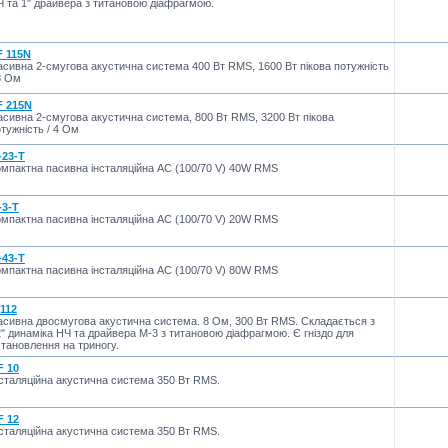
 та 1" драйвера з титановою діафрагмою.
F 115N
сивна 2-смугова акустична система 400 Вт RMS, 1600 Вт пікова потужність
8 Ом
F 215N
сивна 2-смугова акустична система, 800 Вт RMS, 3200 Вт пікова
тужність / 4 Ом
-23-T
омпактна пасивна інсталяційна АС (100/70 V) 40W RMS
-3-T
омпактна пасивна інсталяційна АС (100/70 V) 20W RMS
-43-T
омпактна пасивна інсталяційна АС (100/70 V) 80W RMS
 112
асивна двосмугова акустична система. 8 Ом, 300 Вт RMS. Складається з
'' динаміка НЧ та драйвера М-3 з титановою діафрагмою. Є гніздо для
тановлення на триногу.
F 10
сталяційна акустична система 350 Вт RMS.
F 12
сталяційна акустична система 350 Вт RMS.