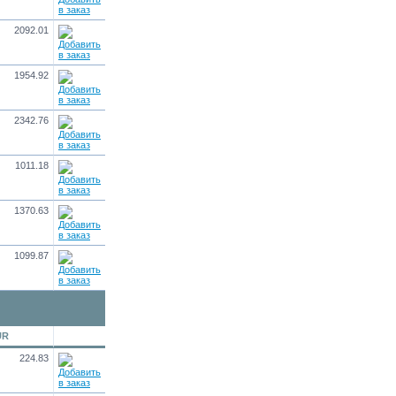
2092.01
1954.92
2342.76
1011.18
1370.63
1099.87
UR
224.83