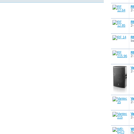
R
2
R
2
R
Ін
R
2-
V
2
V
2
V
2
W
По