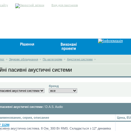
Вхід для партнерів
лог
»
Звукове обладнання
»
По категоріям
»
Акустичні системи
»
йні пасивні акустичні системи
бренд
 пасивні акустичні системи
/ D.A.S. Audio
аименование, серия, описание
Цена, E
F 112M
сивна акустична система. 8 Ом, 300 Вт RMS. Складається з 12" динаміка