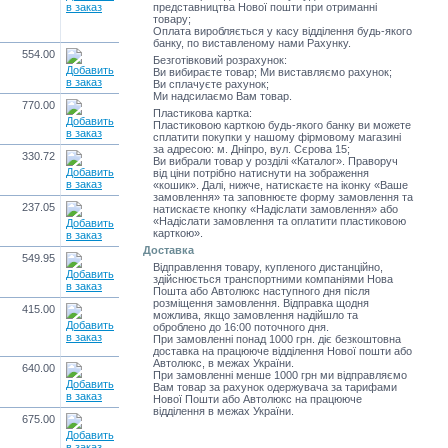
представництва Нової пошти при отриманні
товару;
Оплата виробляється у касу відділення будь-якого
банку, по виставленому нами Рахунку.
554.00
Безготівковий розрахунок:
Ви вибираєте товар; Ми виставляємо рахунок;
Ви сплачуєте рахунок;
Ми надсилаємо Вам товар.
770.00
Пластикова картка:
Пластиковою карткою будь-якого банку ви можете
сплатити покупки у нашому фірмовому магазині
за адресою: м. Дніпро, вул. Сєрова 15;
330.72
Ви вибрали товар у розділі «Каталог». Праворуч
від ціни потрібно натиснути на зображення
«кошик». Далі, нижче, натискаєте на іконку «Ваше
замовлення» та заповнюєте форму замовлення та
237.05
натискаєте кнопку «Надіслати замовлення» або
«Надіслати замовлення та оплатити пластиковою
карткою».
Доставка
549.95
Відправлення товару, купленого дистанційно,
здійснюється транспортними компаніями Нова
Пошта або Автолюкс наступного дня після
розміщення замовлення. Відправка щодня
415.00
можлива, якщо замовлення надійшло та
оброблено до 16:00 поточного дня.
При замовленні понад 1000 грн. діє безкоштовна
доставка на працююче відділення Нової пошти або
Автолюкс, в межах України.
640.00
При замовленні менше 1000 грн ми відправляємо
Вам товар за рахунок одержувача за тарифами
Нової Пошти або Автолюкс на працююче
відділення в межах України.
675.00