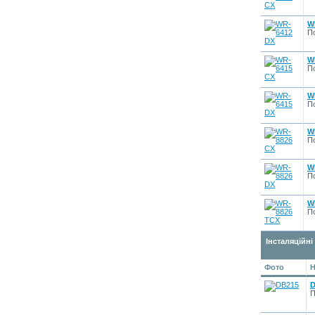
W
По
W
По
W
По
W
По
W
По
W
По
Інсталяційні
Фото
Н
D
П