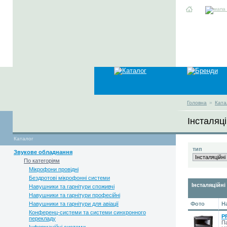
Головна
»
Ката
Інсталяці
Каталог
тип
Звукове обладнання
По категоріям
Мікрофони провідні
Бездротові мікрофонні системи
Інсталяційні
Навушники та гарнітури споживчі
Навушники та гарнітури професійні
Навушники та гарнітури для авіації
Фото
Н
Конференц-системи та системи синхронного
P
перекладу
Па