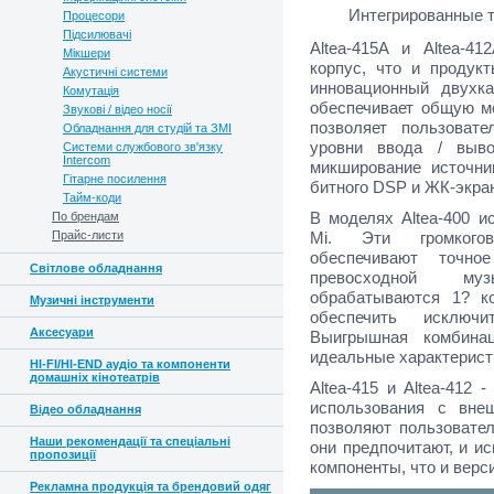
Интегрированные 
Процесори
Підсилювачі
Altea-415A и Altea-4
Мікшери
корпус, что и продукт
Акустичні системи
инновационный двухк
Комутація
обеспечивает общую м
Звукові / відео носії
позволяет пользовате
Обладнання для студій та ЗМІ
уровни ввода / выво
Системи службового зв'язку
Intercom
микширование источни
Гітарне посилення
битного DSP и ЖК-экран
Тайм-коди
В моделях Altea-400 и
По брендам
Прайс-листи
Mi. Эти громкогов
обеспечивают точно
Світлове обладнання
превосходной му
обрабатываются 1? к
Музичні інструменти
обеспечить исключи
Аксесуари
Выигрышная комбинац
идеальные характерист
HI-FI/HI-END аудіо та компоненти
домашніх кінотеатрів
Altea-415 и Altea-412
использования с вн
Відео обладнання
позволяют пользовател
Наши рекомендації та спеціальні
они предпочитают, и и
пропозиції
компоненты, что и верси
Рекламна продукція та брендовий одяг