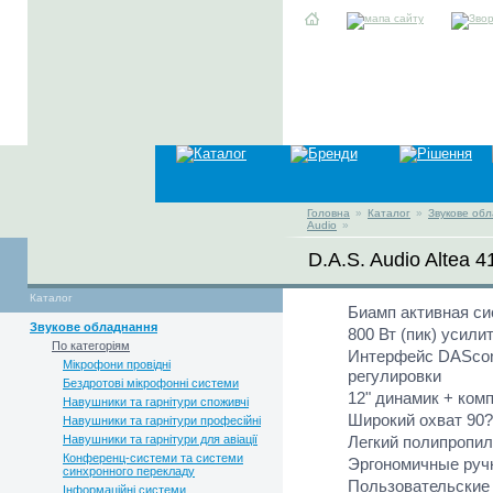
Головна
»
Каталог
»
Звукове об
Audio
»
D.A.S. Audio Altea 
Каталог
Биамп активная с
Звукове обладнання
800 Вт (пик) усил
По категоріям
Интерфейс DAScont
Мікрофони провідні
регулировки
Бездротові мікрофонні системи
12" динамик + ком
Навушники та гарнітури споживчі
Широкий охват 90?
Навушники та гарнітури професійні
Навушники та гарнітури для авіації
Легкий полипропи
Конференц-системи та системи
Эргономичные ручк
синхронного перекладу
Пользовательские
Інформаційні системи