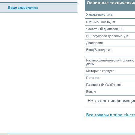
Основные технически
Ваше замовлення
Характеристика
RMS мощность, Вт
Частотный диапазон, Гц
SPL звуковое давление, Дб
Дисперсия
Вход/Выход, тип
Размер динамической головки,
дюйм
Материал корпуса
Питание
Размеры (HxWxD), мм
Вес, кг
Не хватает информац
Все товары в типе «Інста