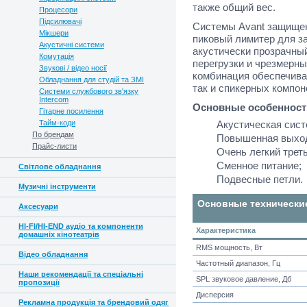
также общий вес.
Процесори
Підсилювачі
Системы Avant защищен
Мікшери
пиковый лимитер для з
Акустичні системи
акустически прозрачны
Комутація
перегрузки и чрезмерны
Звукові / відео носії
комбинация обеспечива
Обладнання для студій та ЗМІ
так и спикерных компон
Системи службового зв'язку
Intercom
Основные особенност
Гітарне посилення
Тайм-коди
Акустическая сист
По брендам
Повышенная выход
Прайс-листи
Очень легкий трет
Сменное питание;
Світлове обладнання
Подвесные петли.
Музичні інструменти
Основные технически
Аксесуари
HI-FI/HI-END аудіо та компоненти
Характеристика
домашніх кінотеатрів
RMS мощность, Вт
Відео обладнання
Частотный диапазон, Гц
Наши рекомендації та спеціальні
SPL звуковое давление, Дб
пропозиції
Дисперсия
Рекламна продукція та брендовий одяг