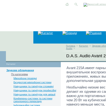
Головна
»
Каталог
»
Звукове об
Audio
»
D.A.S. Audio Avant 
Каталог
Avant 215A имеет парн
Звукове обладнання
внушительное воспроиз
По категоріям
приложениях, живых выс
Мікрофони провідні
дополнительная ударна
Бездротові мікрофонні системи
Навушники та гарнітури споживчі
Необычайно низкие вес 
Навушники та гарнітури професійні
делают их одними из с
Навушники та гарнітури для авіації
важно для портативных
Конференц-системи та системи
чем 20 Вт на кубически
синхронного перекладу
намного меньше места, 
Інформаційні системи