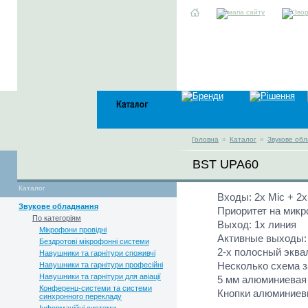
Головна
»
Каталог
»
Звукове об
BST UPA60
Каталог
Входы: 2x Mic + 2x
Звукове обладнання
Приоритет на микр
По категоріям
Выход: 1x линия
Мікрофони провідні
Активные выходы: 4
Бездротові мікрофонні системи
2-х полосный эква
Навушники та гарнітури споживчі
Несколько схема 
Навушники та гарнітури професійні
Навушники та гарнітури для авіації
5 мм алюминиевая
Конференц-системи та системи
Кнопки алюминие
синхронного перекладу