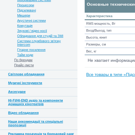
Інформаційні системи
Основные технически
Процесори
Підсилювачі
Мікшери
Характеристика
Акустичні системи
RMS мощность, Вт
Комутація
Вход/Выход, тип
Звукові / відео носії
Обладнання для студій та ЗМІ
Высота, юнит
Системи службового зв'язку
Размеры, см
Intercom
Гітарне посилення
Вес, кг
Тайм-коди
По брендам
Не хватает информац
Прайс-листи
Світлове обладнання
Все товары в типе «Під
Музичні інструменти
Аксесуари
HI-FI/HI-END аудіо та компоненти
домашніх кінотеатрів
Відео обладнання
Наши рекомендації та спеціальні
пропозиції
Рекламна продукція та брендовий одяг