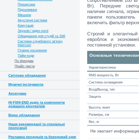
сопротивлением 100 В/
Процесори
Вт). Передние свет
Підсилювачі
наличии сигнала, огра
Мікшери
панели пользователь
Акустичні системи
включить фильтр верхни
Комутація
Звукові / відео носії
Строгий и элегантный
Обладнання для студій та ЗМІ
евроблок и экономие
Системи службового зв'язку
постоянной установки.
Intercom
Гітарне посилення
Основные технически
Тайм-коди
По брендам
Прайс-листи
Характеристика
RMS мощность, Вт
Світлове обладнання
Система охлаждения
Музичні інструменти
Вход/Выход, тип
Аксесуари
Защита
HI-FI/HI-END аудіо та компоненти
домашніх кінотеатрів
Высота, юнит
Размеры, см
Відео обладнання
Вес, кг
Наши рекомендації та спеціальні
пропозиції
Не хватает информац
Рекламна продукція та брендовий одяг