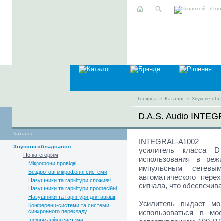
Головна
»
Каталог
»
Звукове об
D.A.S. Audio INTE
Каталог
INTEGRAL-A1002 — 
Звукове обладнання
усилитель класса D
По категоріям
использования в реж
Мікрофони провідні
импульсным сетевы
Бездротові мікрофонні системи
автоматического пере
Навушники та гарнітури споживчі
сигнала, что обеспечив
Навушники та гарнітури професійні
Навушники та гарнітури для авіації
Усилитель выдает м
Конференц-системи та системи
синхронного перекладу
использоваться в м
Інформаційні системи