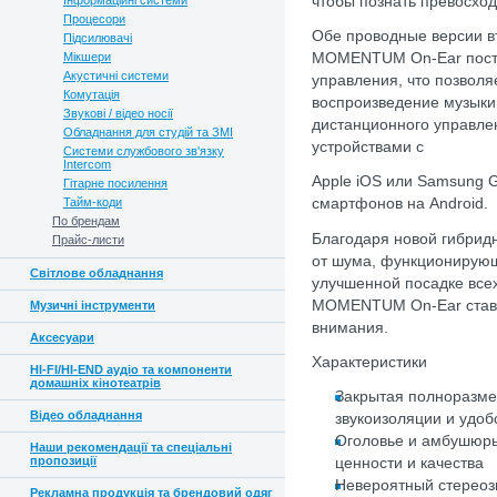
Інформаційні системи
чтобы познать превосхо
Процесори
Обе проводные версии 
Підсилювачі
Мікшери
MOMENTUM On-Ear поста
Акустичні системи
управления, что позволя
Комутація
воспроизведение музыки 
Звукові / відео носії
дистанционного управлен
Обладнання для студій та ЗМІ
устройствами с
Системи службового зв'язку
Intercom
Apple iOS или Samsung G
Гітарне посилення
Тайм-коди
смартфонов на Android.
По брендам
Благодаря новой гибрид
Прайс-листи
от шума, функционирующ
Світлове обладнання
улучшенной посадке вс
MOMENTUM On-Ear ставит
Музичні інструменти
внимания.
Аксесуари
Характеристики
HI-FI/HI-END аудіо та компоненти
домашніх кінотеатрів
Закрытая полноразме
Відео обладнання
звукоизоляции и удоб
Оголовье и амбушюры
Наши рекомендації та спеціальні
пропозиції
ценности и качества
Невероятный стереозв
Рекламна продукція та брендовий одяг