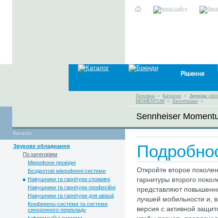
Головна
»
Каталог
»
Звукове об
MOMENTUM
»
Sennheiser
»
Sennheiser Moment
Каталог
Подробно
Звукове обладнання
По категоріям
Мікрофони провідні
Откройте второе покол
Бездротові мікрофонні системи
Навушники та гарнітури споживчі
гарнитуры второго по
Навушники та гарнітури професійні
представляют повышенны
Навушники та гарнітури для авіації
лучшей мобильности и, 
Конференц-системи та системи
версия с активной защит
синхронного перекладу