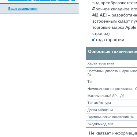
энд преобразователям
Прочное складное ого
Ваше замовлення
M
2
AEi
– разработанн
встроенным смарт пул
торговые марки Apple 
странах)
2 года гарантии
Основные технически
Характеристика
Частотный диапазон наушников
Гц
Тип
Номинальное сопротивление, 
Максимальный SPL, Дб
Тип амбюшура
Длина кабеля, м
Гармонические искажения, %
Вход/Выход, тип
Не хватает информац