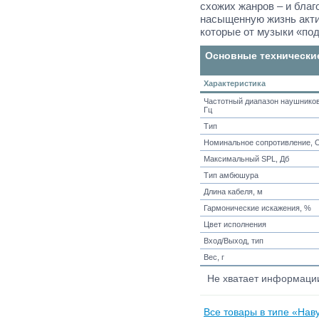
схожих жанров – и благ
насыщенную жизнь акт
которые от музыки «по
Основные технически
Характеристика
Частотный диапазон наушников
Гц
Тип
Номинальное сопротивление, 
Максимальный SPL, Дб
Тип амбюшура
Длина кабеля, м
Гармонические искажения, %
Цвет исполнения
Вход/Выход, тип
Вес, г
Не хватает информац
Все товары в типе «На