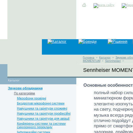
Головна
»
Каталог
»
Звукове об
MOMENTUM
»
Sennheiser
»
Sennheiser MOMEN
Каталог
Основные особенност
Звукове обладнання
полный набор сил
По категоріям
миниатюрном форм
Мікрофони провідні
элегантно изогнут
Бездротові мікрофонні системи
Навушники та гарнітури споживчі
на свету, подчеркн
Навушники та гарнітури професійні
музыка всегда ряд
Навушники та гарнітури для авіації
отлично подойдут 
Конференц-системи та системи
прямо от смартфон
синхронного перекладу
задорная, драйвов
Інформаційні системи