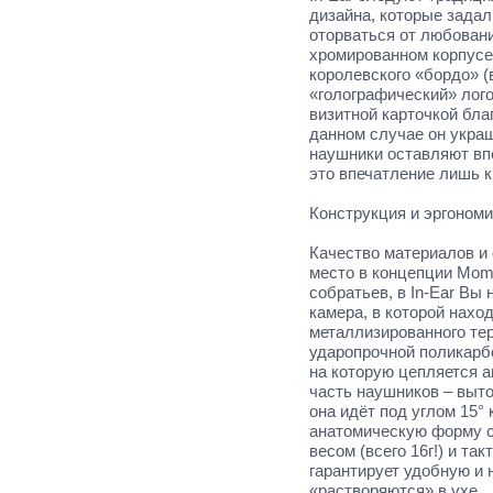
дизайна, которые зада
оторваться от любовани
хромированном корпусе 
королевского «бордо» (
«голографический» лого
визитной карточкой бл
данном случае он украш
наушники оставляют вп
это впечатление лишь к
Конструкция и эргономи
Качество материалов и 
место в концепции Mom
собратьев, в In-Ear Вы
камера, в которой нахо
металлизированного те
ударопрочной поликарбо
на которую цепляется 
часть наушников – выто
она идёт под углом 15°
анатомическую форму с
весом (всего 16г!) и та
гарантирует удобную и 
«растворяются» в ухе.