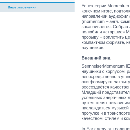
Успех серии Momentum 
Ваше замовлення
конечном итоге, подто
направлении аудиофили
(momentum – англ. «имп
заканчивается. Собрав
полюбили «старшие» Mo
прорыву – воплотить ц
компактном формате, н
наушников.
Внешний вид
SennheiserMomentum IE
наушники с корпусом, 
непосредственно в ушн
они формируют закрыту
воссоздаётся качествен
Младший представител
успешных энергичных л
путём, ценят независим
наслаждаться музыкой 
прогулке и в транспорт
качеством, стилем и к
In-Ear следуют традици