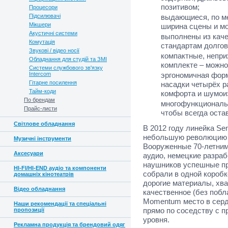
позитивом;
Процесори
Підсилювачі
выдающиеся, по м
Мікшери
ширина сцены и мо
Акустичні системи
выполнены из кач
Комутація
стандартам долгов
Звукові / відео носії
компактные, непри
Обладнання для студій та ЗМІ
комплекте – можно 
Системи службового зв'язку
Intercom
эргономичная форм
Гітарне посилення
насадки четырёх р
Тайм-коди
комфорта и шумои
По брендам
многофункциональ
Прайс-листи
чтобы всегда остав
Світлове обладнання
В 2012 году линейка S
небольшую революцию 
Музичні інструменти
Вооруженные 70-летним
Аксесуари
аудио, немецкие разраб
наушников успешные пр
HI-FI/HI-END аудіо та компоненти
собрали в одной короб
домашніх кінотеатрів
дорогие материалы, хв
Відео обладнання
качественное (без поб
Momentum место в серд
Наши рекомендації та спеціальні
прямо по соседству с 
пропозиції
уровня.
Рекламна продукція та брендовий одяг