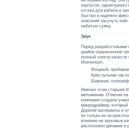
корпусов, гарнитурного
отсеки для кабеля и за
быстро и надёжно фикс
опасений засунуть кейс
набитую сумку.
Звук
Перед разработчиками с
крайне ограниченное пр
полный спектр качеств
Momentum.
Мощный, пробираю
Кристальная чисто
Широкая, голограф
Именно этим старшие 
меломанам. Отвечая на
компании создали уник
микродрайвер, который 
Дорогие материалы и э
не только из-за красоты
влияния на звуковые ка
расположен динамик и р