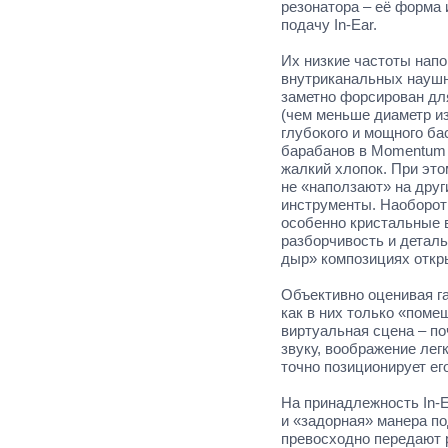
резонатора – её форма
подачу In-Ear.
Их низкие частоты нап
внутриканальных наушни
заметно форсирован дл
(чем меньше диаметр и
глубокого и мощного ба
барабанов в Momentum I
жалкий хлопок. При это
не «наползают» на друг
инструменты. Наоборот
особенно кристальные 
разборчивость и деталь
дыр» композициях откр
Объективно оценивая га
как в них только «пом
виртуальная сцена – по
звуку, воображение лег
точно позиционирует ег
На принадлежность In-
и «задорная» манера п
превосходно передают р