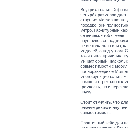
Внутриканальный форм-
четырёх размеров даёт
старшие Momentum по 
посадке, они полность
метро. Гарнитурный каб
сечением, чтобы меньш
наушников он поддержи
не вертикально вниз, к
моделей, а под углом. 
кожи лица, причиняя не
миниатюрный, наскольк
совместимости с мобил
полноразмерные Moment
многофункциональным п
помощью трёх кнопок мо
громкость, но и переклю
паузу.
Стоит отметить, что дл
разные ревизии наушни
совместимость.
Практичный кейс для пе
на первый взгляд. Внут