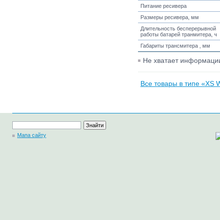
Питание ресивера
Размеры ресивера, мм
Длительность бесперерывной
работы батарей транмитера, ч
Габариты трансмитера , мм
Не хватает информац
Все товары в типе «XS Wi
Мапа сайту