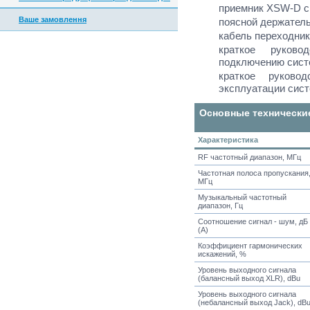
приемник XSW-D c 
Ваше замовлення
поясной держатель
кабель переходник
краткое руково
подключению сист
краткое руково
эксплуатации сис
Основные технически
Характеристика
RF частотный диапазон, МГц
Частотная полоса пропускания
МГц
Музыкальный частотный
диапазон, Гц
Соотношение сигнал - шум, дБ
(А)
Коэффициент гармонических
искажений, %
Уровень выходного сигнала
(балансный выход XLR), dBu
Уровень выходного сигнала
(небалансный выход Jack), dB