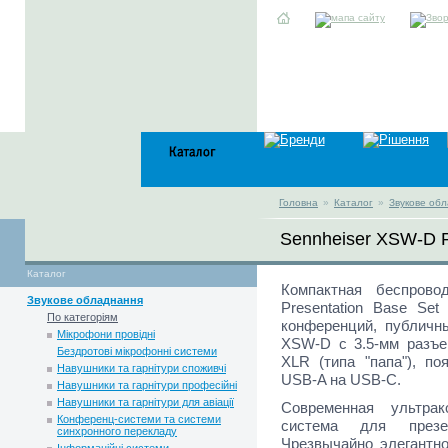
Головна
»
Каталог
»
Звукове об
Sennheiser XSW-D
Каталог
Компактная беспровод
Звукове обладнання
Presentation Base Set
По категоріям
конференций, публичн
Мікрофони провідні
XSW-D с 3.5-мм разъе
Бездротові мікрофонні системи
XLR (типа "папа"), по
Навушники та гарнітури споживчі
USB-A на USB-C.
Навушники та гарнітури професійні
Навушники та гарнітури для авіації
Современная ультрак
Конференц-системи та системи
система для презе
синхронного перекладу
Чрезвычайно элегантно