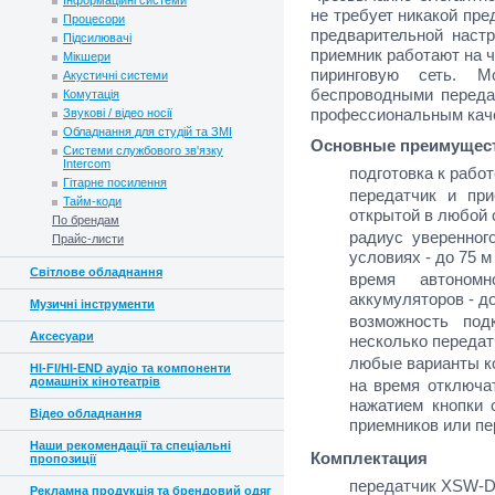
Інформаційні системи
не требует никакой пре
Процесори
предварительной настро
Підсилювачі
приемник работают на ч
Мікшери
пиринговую сеть. М
Акустичні системи
беспроводными переда
Комутація
профессиональным кач
Звукові / відео носії
Обладнання для студій та ЗМІ
Основные преимущес
Системи службового зв'язку
Intercom
подготовка к работ
Гітарне посилення
передатчик и при
Тайм-коди
открытой в любой 
По брендам
радиус уверенног
Прайс-листи
условиях - до 75 м
Світлове обладнання
время автоном
аккумуляторов - до
Музичні інструменти
возможность под
Аксесуари
несколько передат
любые варианты к
HI-FI/HI-END аудіо та компоненти
домашніх кінотеатрів
на время отключа
нажатием кнопки 
Відео обладнання
приемников или пе
Наши рекомендації та спеціальні
Комплектация
пропозиції
передатчик XSW-D 
Рекламна продукція та брендовий одяг