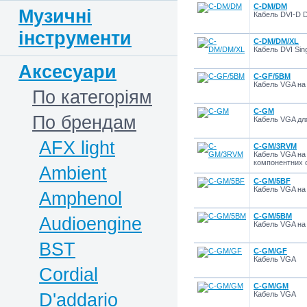
C-DM/DM
Музичні
Кабель DVI-D D
інструменти
C-DM/DM/XL
Кабель DVI Sing
Аксесуари
C-GF/5BM
Кабель VGA на
По категоріям
C-GM
По брендам
Кабель VGA для
AFX light
C-GM/3RVM
Кабель VGA на
компонентних с
Ambient
C-GM/5BF
Кабель VGA на
Amphenol
C-GM/5BM
Audioengine
Кабель VGA на
BST
C-GM/GF
Кабель VGA
Cordial
C-GM/GM
D'addario
Кабель VGA