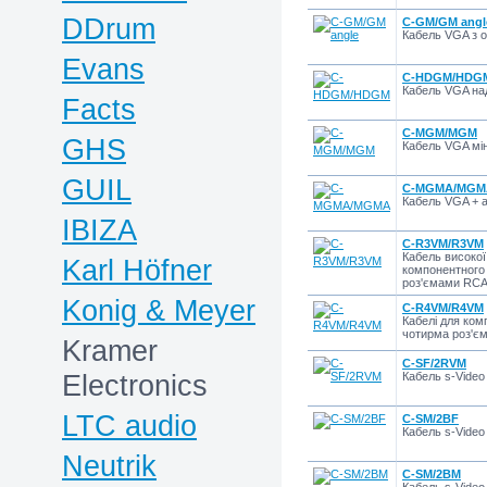
DDrum
C-GM/GM angl
Кабель VGA з 
Evans
C-HDGM/HDG
Кабель VGA над
Facts
C-MGM/MGM
GHS
Кабель VGA мі
GUIL
C-MGMA/MGM
Кабель VGA + а
IBIZA
C-R3VM/R3VM
Кабель високої
Karl Höfner
компонентного 
роз'ємами RCA 
Konig & Meyer
C-R4VM/R4VM
Кабелі для ком
чотирма роз'єм
Kramer
C-SF/2RVM
Electronics
Кабель s-Video
LTC audio
C-SM/2BF
Кабель s-Video
Neutrik
C-SM/2BM