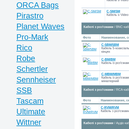
Кабель s-Video
ORCA Bags
C-SM/SM
Pirastro
Кабель s-Video
Planet Waves
Кабелі з роз'ємами
/ BNC-каб
Pro-Mark
Фото
Наименование, с
C-5BM/5BM
Rico
Кабель 5-коаксіал
кінцях
Robe
C-BM/BM
Кабель із роз'єма
Schertler
C-MBM/MBM
Sennheiser
Кабель із роз'єма
мініатюрний
SSB
Кабелі з роз'ємами
/ RCA-каб
Tascam
Фото
Наименование, с
C-RVM/RVM
Ultimate
Кабель з роз'ємами
Wittner
Кабелі з роз'ємами
/ Аудіо ка