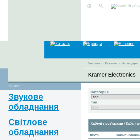
Головна
»
Каталог
»
Аксесуари
Kramer Electronics
Каталог
категория
Звукове
тип
обладнання
Світлове
Кабелі з роз'ємами
/ Кабелі д
обладнання
Фото
Наименование