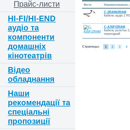
Прайс-листи
Фото
Наименование, 
C-2RAM/2RAM
Кабель аудіо 2 R
HI-FI/HI-END
аудіо та
C-A35F/2RAM
Кабель розетка 3,
перехідний
компоненти
домашніх
Страницы:
1
2
3
4
кінотеатрів
Відео
обладнання
Наши
рекомендації та
спеціальні
пропозиції