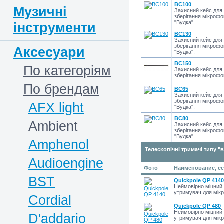
BC100
Музичні
Захисний кейс для
зберігання мікрофо
"Вудка".
інструменти
BC130
Захисний кейс для
зберігання мікрофо
Аксесуари
"Вудка".
BC150
По категоріям
Захисний кейс для
зберігання мікрофо
По брендам
BC65
Захисний кейс для
зберігання мікрофо
AFX light
"Вудка".
BC80
Ambient
Захисний кейс для
зберігання мікрофо
"Вудка".
Amphenol
Телескопічні тримачі типу "
Audioengine
Фото
Наименование, се
BST
Quickpole QP 4140
Неймовірно міцний 
утримувач для мік
Cordial
Quickpole QP 480
Неймовірно міцний 
D'addario
утримувач для мік