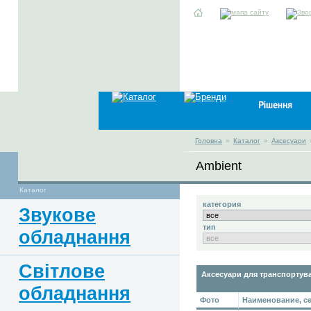
Головна
»
Каталог
»
Аксесуари
Ambient
Каталог
категория
Звукове
тип
обладнання
Світлове
Аксесуари для транспортува
обладнання
Фото
Наименование, се