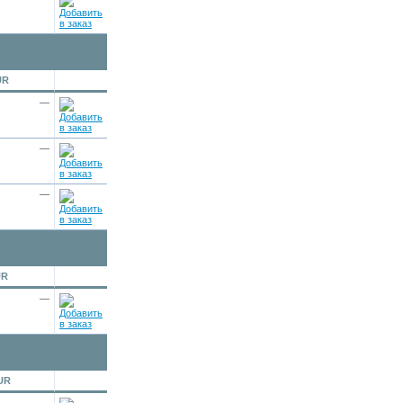
UR
—
—
—
UR
—
UR