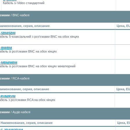
Кабель s-Video стандартний
'ємами
/ BNC-кабелі
аименование, серия, описание
Цена, E
-5BM/5BM
абель 5-коаксіальний з роз'ємами BNC на обох кінцях
-BM/BM
абель із роз'ємами BNC на обох кінцях
-MBM/MBM
абель із роз'ємами BNC на обох кінцях мініатюрний
'ємами
/ RCA-кабелі
аименование, серия, описание
Цена, E
-RVM/RVM
абель з роз'ємами RCA на обох кінцях
'ємами
/ Аудіо кабелі
Наименование, серия, описание
Цена, E