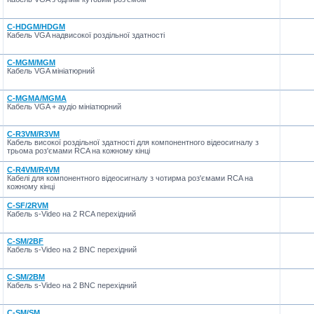
C-HDGM/HDGM
Кабель VGA надвисокої роздільної здатності
C-MGM/MGM
Кабель VGA мініатюрний
C-MGMA/MGMA
Кабель VGA + аудіо мініатюрний
C-R3VM/R3VM
Кабель високої роздільної здатності для компонентного відеосигналу з
трьома роз'ємами RCA на кожному кінці
C-R4VM/R4VM
Кабелі для компонентного відеосигналу з чотирма роз'ємами RCA на
кожному кінці
C-SF/2RVM
Кабель s-Video на 2 RCA перехідний
C-SM/2BF
Кабель s-Video на 2 BNC перехідний
C-SM/2BM
Кабель s-Video на 2 BNC перехідний
C-SM/SM