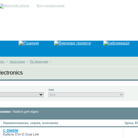
Вхід для партнерів
лог
»
Аксесуари
»
По брендам
»
ectronics
тип
'ємами
/ Кабелі для відео
Наименование, серия, описание
Цена, 
C-DM/DM
Кабель DVI-D Dual Link