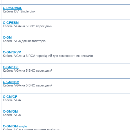
C-DM/DM/XL
Кабель DVI Single Link
C-GF/5BM
Кабель VGA на 5 BNC перехідний
C-GM
Кабель VGA для інсталяторів
C-GM/3RVM
Кабель VGA на 3 RCA перехідний для компонентних сигналів
C-GM/5BF
Кабель VGA на 5 BNC перехідний
C-GM/5BM
Кабель VGA на 5 BNC перехідний
C-GM/GF
Кабель VGA
C-GM/GM
Кабель VGA
C-GM/GM angle
Кабель VGA з одним кутовим роз'ємом