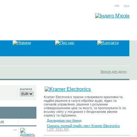
укр
eng
Версія для друку
валюта
Kramer Electronics прагне створювати креативні та
надійні рішення в галузі обробки аудіо, відео та
сигналів управління, рішення з розумним
співвідношенням ціни та якості, та пропонувати їх по
всьому світу у поєднанні з бездоганним рівнем
сервісу та підтримки.
Докладніше про бренд
EUR
Скачать полный прайс-лист Kramer Electronics
(.ZIP, 5531 Кб)
—