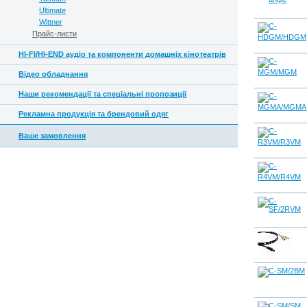
Ultimate
Wittner
Прайс-листи
HI-FI/HI-END аудіо та компоненти домашніх кінотеатрів
Відео обладнання
Наши рекомендації та спеціальні пропозиції
Рекламна продукція та брендовий одяг
Ваше замовлення