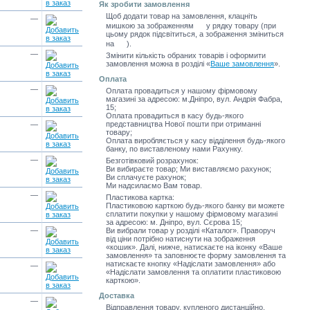
Як зробити замовлення
Щоб додати товар на замовлення, клацніть
—
мишкою за зображенням
у рядку товару (при
цьому рядок підсвітиться, а зображення зміниться
на
).
—
Змінити кількість обраних товарів і оформити
замовлення можна в розділі
«
Ваше замовлення
»
.
Оплата
—
Оплата провадиться у нашому фірмовому
магазині за адресою: м.Дніпро, вул. Андрія Фабра,
15;
Оплата провадиться в касу будь-якого
представництва Нової пошти при отриманні
—
товару;
Оплата виробляється у касу відділення будь-якого
банку, по виставленому нами Рахунку.
—
Безготівковий розрахунок:
Ви вибираєте товар; Ми виставляємо рахунок;
Ви сплачуєте рахунок;
Ми надсилаємо Вам товар.
—
Пластикова картка:
Пластиковою карткою будь-якого банку ви можете
сплатити покупки у нашому фірмовому магазині
за адресою: м. Дніпро, вул. Сєрова 15;
—
Ви вибрали товар у розділі «Каталог». Праворуч
від ціни потрібно натиснути на зображення
«кошик». Далі, нижче, натискаєте на іконку «Ваше
замовлення» та заповнюєте форму замовлення та
натискаєте кнопку «Надіслати замовлення» або
—
«Надіслати замовлення та оплатити пластиковою
карткою».
Доставка
—
Відправлення товару, купленого дистанційно,