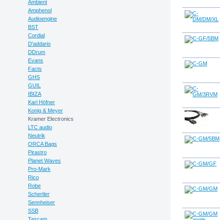
Ambient
Amphenol
Audioengine
BST
Cordial
D'addario
DDrum
Evans
Facts
GHS
GUIL
IBIZA
Karl Höfner
Konig & Meyer
Kramer Electronics
LTC audio
Neutrik
ORCA Bags
Pirastro
Planet Waves
Pro-Mark
Rico
Robe
Schertler
Sennheiser
SSB
Tascam