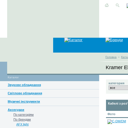
Головна
»
Ката
Kramer El
Каталог
категория
Звукове обладнання
Світлове обладнання
Музичні інструменти
Кабелі з роз
Аксесуари
Фото
По категоріям
По брендам
AFX light