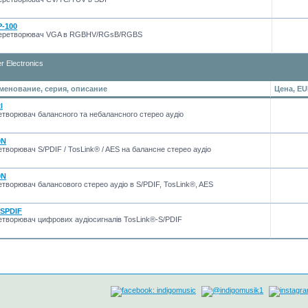
P-100
еретворювач VGA в RGBHV/RGsB/RGBS
r Electronics
менование, серия, описание
Цена, E
l
творювач балансного та небалансного стерео аудіо
0N
творювач S/PDIF / TosLink® / AES на балансне стерео аудіо
0N
творювач балансового стерео аудіо в S/PDIF, TosLink®, AES
2SPDIF
творювач цифрових аудіосигналів TosLink®-S/PDIF