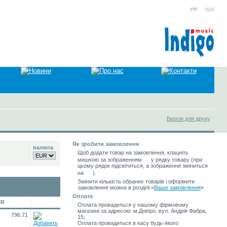
укр
eng
Версія для друку
Як зробити замовлення
валюта
Щоб додати товар на замовлення, клацніть
мишкою за зображенням
у рядку товару (при
цьому рядок підсвітиться, а зображення зміниться
на
).
Змінити кількість обраних товарів і оформити
замовлення можна в розділі
«
Ваше замовлення
»
.
Оплата
UR
Оплата провадиться у нашому фірмовому
магазині за адресою: м.Дніпро, вул. Андрія Фабра,
796.71
15;
Оплата провадиться в касу будь-якого