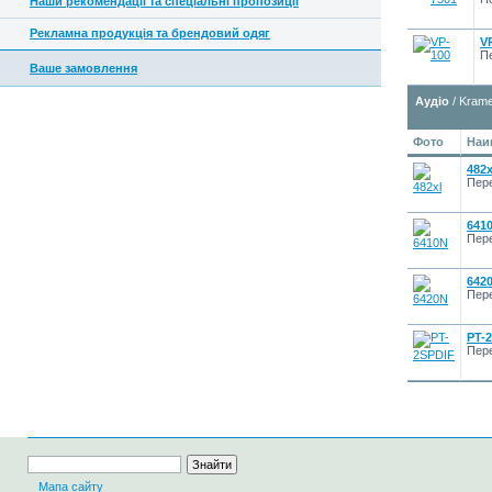
Наши рекомендації та спеціальні пропозиції
Рекламна продукція та брендовий одяг
V
П
Ваше замовлення
Аудіо
/ Krame
Фото
Наи
482x
Пере
641
Пере
642
Пере
PT-
Пере
Мапа сайту