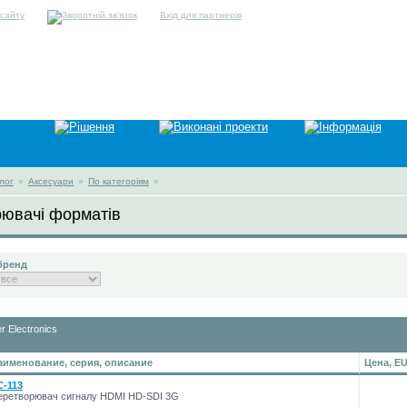
Вхід для партнерів
лог
»
Аксесуари
»
По категоріям
»
ювачі форматів
бренд
r Electronics
аименование, серия, описание
Цена, E
C-113
еретворювач сигналу HDMI HD-SDI 3G