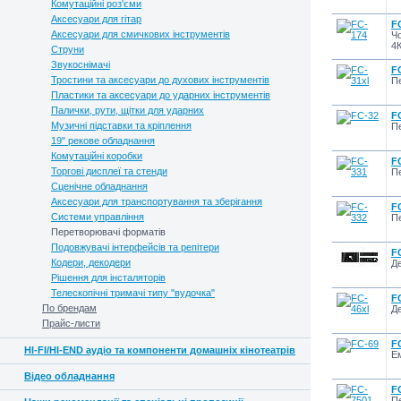
Комутаційні роз'єми
Аксесуари для гітар
F
Аксесуари для смичкових інструментів
Чо
4К
Струни
Звукоснімачі
F
Тростини та аксесуари до духових інструментів
П
Пластики та аксесуари до ударних інструментів
Палички, рути, щітки для ударних
F
Музичні підставки та кріплення
П
19" рекове обладнання
Комутаційні коробки
F
Торгові дисплеї та стенди
П
Сценічне обладнання
Аксесуари для транспортування та зберігання
F
Системи управління
П
Перетворювачі форматів
Подовжувачі інтерфейсів та репітери
F
Кодери, декодери
Де
Рішення для інсталяторів
Телескопічні тримачі типу "вудочка"
F
По брендам
Де
Прайс-листи
F
HI-FI/HI-END аудіо та компоненти домашніх кінотеатрів
Е
Відео обладнання
F
П