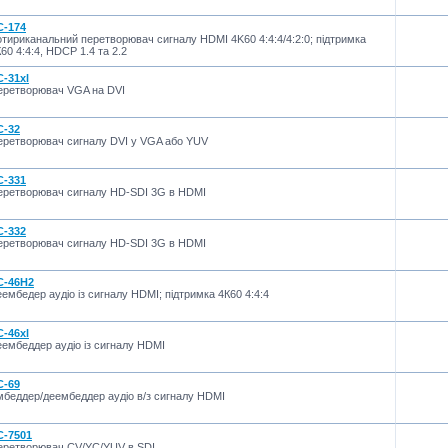
C-174
тириканальний перетворювач сигналу HDMI 4K60 4:4:4/4:2:0; підтримка
60 4:4:4, HDCP 1.4 та 2.2
C-31xl
еретворювач VGA на DVI
C-32
еретворювач сигналу DVI у VGA або YUV
C-331
еретворювач сигналу HD-SDI 3G в HDMI
C-332
еретворювач сигналу HD-SDI 3G в HDMI
C-46H2
ембедер аудіо із сигналу HDMI; підтримка 4К60 4:4:4
C-46xl
ембеддер аудіо із сигналу HDMI
C-69
мбеддер/деембеддер аудіо в/з сигналу HDMI
C-7501
еретворювач CV/YC/YUV в SDI