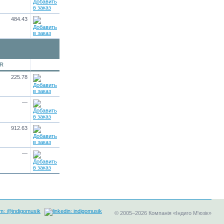
484.43
UR
225.78
—
912.63
—
©
2005–2026
Компанія «Індиго М'юзік»