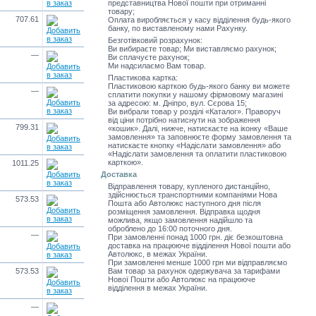
представництва Нової пошти при отриманні
товару;
707.61
Оплата виробляється у касу відділення будь-якого
банку, по виставленому нами Рахунку.
Безготівковий розрахунок:
Ви вибираєте товар; Ми виставляємо рахунок;
—
Ви сплачуєте рахунок;
Ми надсилаємо Вам товар.
Пластикова картка:
Пластиковою карткою будь-якого банку ви можете
—
сплатити покупки у нашому фірмовому магазині
за адресою: м. Дніпро, вул. Сєрова 15;
Ви вибрали товар у розділі «Каталог». Праворуч
від ціни потрібно натиснути на зображення
799.31
«кошик». Далі, нижче, натискаєте на іконку «Ваше
замовлення» та заповнюєте форму замовлення та
натискаєте кнопку «Надіслати замовлення» або
«Надіслати замовлення та оплатити пластиковою
карткою».
1011.25
Доставка
Відправлення товару, купленого дистанційно,
здійснюється транспортними компаніями Нова
573.53
Пошта або Автолюкс наступного дня після
розміщення замовлення. Відправка щодня
можлива, якщо замовлення надійшло та
оброблено до 16:00 поточного дня.
—
При замовленні понад 1000 грн. діє безкоштовна
доставка на працююче відділення Нової пошти або
Автолюкс, в межах України.
При замовленні менше 1000 грн ми відправляємо
573.53
Вам товар за рахунок одержувача за тарифами
Нової Пошти або Автолюкс на працююче
відділення в межах України.
—