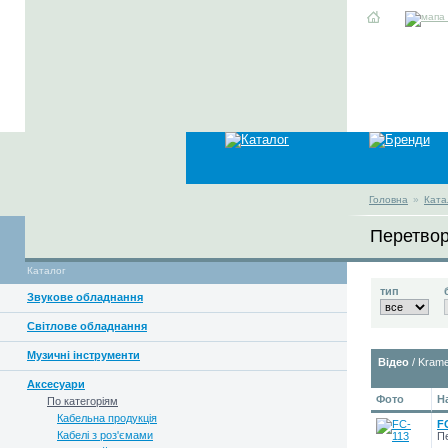
Головна
»
Ката
Перетвор
Каталог
тип
Звукове обладнання
Світлове обладнання
Музичні інструменти
Відео
/ Krame
Аксесуари
Фото
Н
По категоріям
Кабельна продукція
F
Кабелі з роз'ємами
П