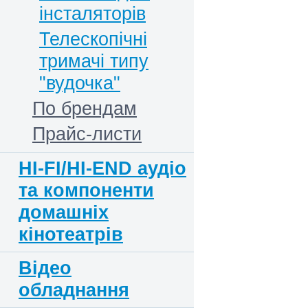
інсталяторів
Телескопічні
тримачі типу
"вудочка"
По брендам
Прайс-листи
HI-FI/HI-END аудіо
та компоненти
домашніх
кінотеатрів
Відео
обладнання