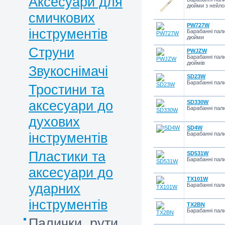
Аксесуари для
дюйми з нейл
смичкових
PW727W
інструментів
Барабанні пали
дюйми
Струни
PWJZW
Барабанні пали
дюймів
Звукоснімачі
SD23W
Барабанні пал
Тростини та
аксесуари до
SD330W
Барабанні пали
духових
SD4W
інструментів
Барабанні пал
Пластики та
SD531W
Барабанні пал
аксесуари до
TX101W
ударних
Барабанні пали
інструментів
TX2BN
Барабанні пали
Палички, рути,