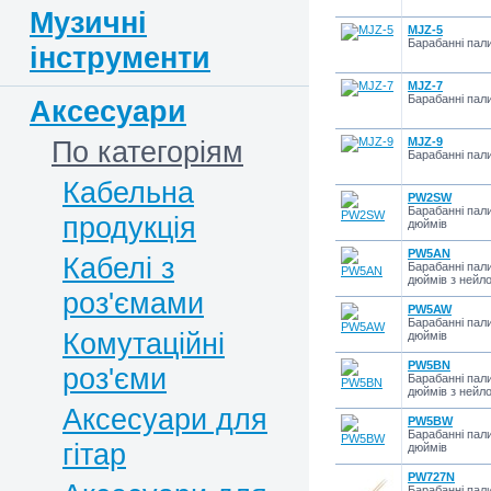
Музичні
MJZ-5
Барабанні пал
інструменти
MJZ-7
Барабанні пал
Аксесуари
По категоріям
MJZ-9
Барабанні пал
Кабельна
PW2SW
Барабанні пали
продукція
дюймів
PW5AN
Кабелі з
Барабанні пали
дюймів з нейл
роз'ємами
PW5AW
Барабанні пали
Комутаційні
дюймів
PW5BN
роз'єми
Барабанні пали
дюймів з нейл
Аксесуари для
PW5BW
Барабанні пали
гітар
дюймів
PW727N
Барабанні пали