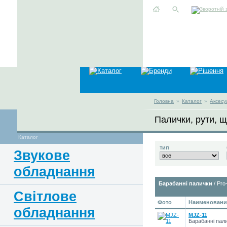
Головна
»
Каталог
»
Аксесу
Палички, рути, щ
Каталог
тип
Звукове
обладнання
Барабанні палички
/ Pro
Світлове
Фото
Наименование
обладнання
MJZ-11
Барабанні пал