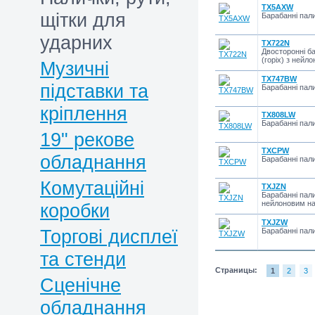
TX5AXW
щітки для
Барабанні пали
ударних
TX722N
Двосторонні б
(горіх) з ней
Музичні
TX747BW
підставки та
Барабанні пали
кріплення
TX808LW
Барабанні пали
19" рекове
TXCPW
обладнання
Барабанні пали
Комутаційні
TXJZN
Барабанні пали
нейлоновим н
коробки
TXJZW
Торгові дисплеї
Барабанні пали
та стенди
Страницы:
1
2
3
Сценічне
обладнання