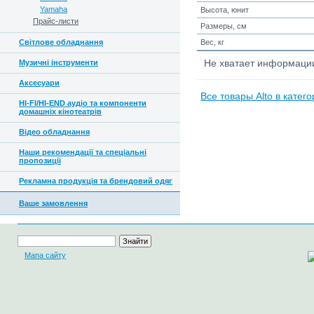
Yamaha
Высота, юнит
Прайс-листи
Размеры, см
Світлове обладнання
Вес, кг
Музичні інструменти
Не хватает информац
Аксесуари
Все товары Alto в катег
HI-FI/HI-END аудіо та компоненти
домашніх кінотеатрів
Відео обладнання
Наши рекомендації та спеціальні
пропозиції
Рекламна продукція та брендовий одяг
Ваше замовлення
Мапа сайту