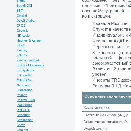
соотношения S/N и 
Biamp
сложный 24-битный/1
Bosch CSI
внешней/внутренней
BST
коннекторами.
Cordial
D.A.S. Audio
2 канала Mic/Line I
EPOS
Служит в качестве
Esoteric
Индивидуальный ф
HK Audio
8 каналов АДАТ и
Hughes & Kettner
IBIZA
Переключение с и
K-array
8 каналов (толь
KGEAR
вольтный фант
Klein + Hummel
высокочастотный 
Kramer Electronics
Включает 2 канала
LD Systems
уровня
LTC audio
Инсерты TRS дже
MADISON
Neumann
Размеры (Ш Д Н): 
Omnitronic
Palmer
Основные технически
Positive Grid
RAM Audio
Характеристика
RYCOTE
Schertler
Соотношение сигнал/шум, Дб
Sennheiser
Гармонические искажения, %
Show
Вход/Выход, тип
Tascam