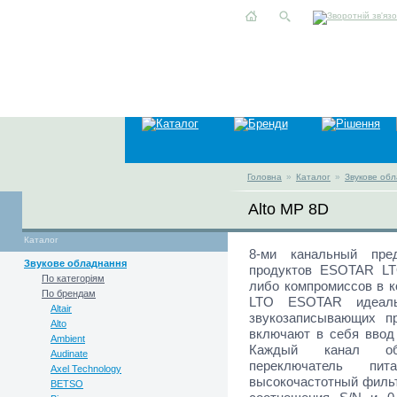
Головна
»
Каталог
»
Звукове об
Alto MP 8D
Каталог
8-ми канальный пре
Звукове обладнання
продуктов ESOTAR LTO
По категоріям
либо компромиссов в к
По брендам
LTO ESOTAR идеаль
Altair
звукозаписывающих 
Alto
включают в себя ввод 
Ambient
Каждый канал обе
Audinate
переключатель пи
Axel Technology
высокочастотный фильт
BETSO