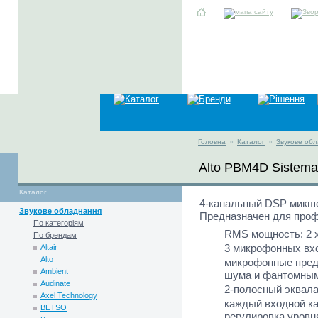
Головна
»
Каталог
»
Звукове об
Alto PBM4D Sistema
Каталог
4-канальный DSP микше
Звукове обладнання
Предназначен для проф
По категоріям
RMS мощность: 2 x 
По брендам
3 микрофонных вхо
Altair
Alto
микрофонные пред
Ambient
шума и фантомным
Audinate
2-полосный эквала
Axel Technology
каждый входной ка
BETSO
регулировка уровн