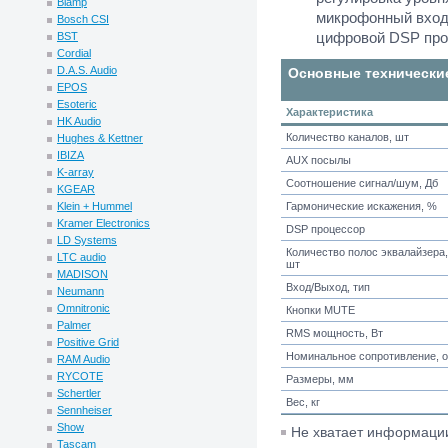
Biamp
микрофонный вход
Bosch CSI
цифровой DSP про
BST
Cordial
D.A.S. Audio
Основные технически
EPOS
Esoteric
Характеристика
HK Audio
Количество каналов, шт
Hughes & Kettner
IBIZA
AUX посылы
K-array
Соотношение сигнал/шум, Дб
KGEAR
Klein + Hummel
Гармонические искажения, %
Kramer Electronics
DSP процессор
LD Systems
Количество полос эквалайзера,
LTC audio
шт
MADISON
Вход/Выход, тип
Neumann
Omnitronic
Кнопки MUTE
Palmer
RMS мощность, Вт
Positive Grid
Номинальное сопротивление, 
RAM Audio
RYCOTE
Размеры, мм
Schertler
Вес, кг
Sennheiser
Show
Не хватает информац
Tascam