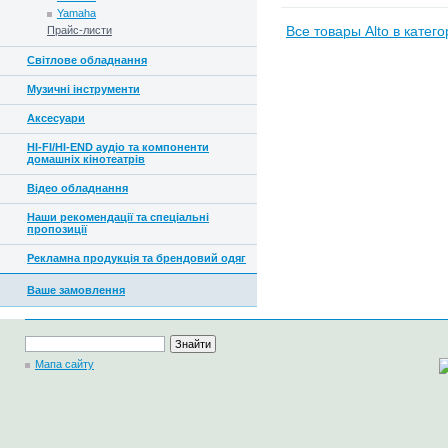
Yamaha
Прайс-листи
Все товары Alto в катег
Світлове обладнання
Музичні інструменти
Аксесуари
HI-FI/HI-END аудіо та компоненти
домашніх кінотеатрів
Відео обладнання
Наши рекомендації та спеціальні
пропозиції
Рекламна продукція та брендовий одяг
Ваше замовлення
Мапа сайту