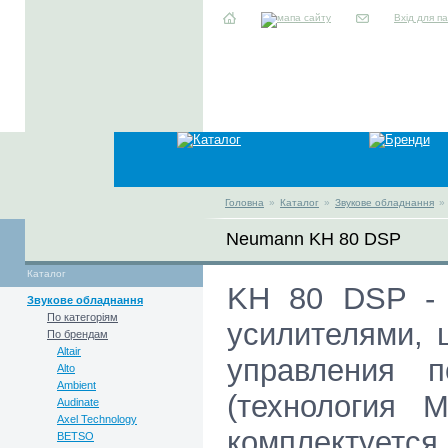
Вхід для п
Головна
»
Каталог
»
Звукове обладнання
»
Neumann KH 80 DSP
Каталог
KH 80 DSP - 
Звукове обладнання
По категоріям
усилителями, 
По брендам
Altair
управления п
Alto
Ambient
(технология 
Audinate
Axel Technology
комплектуется
BETSO