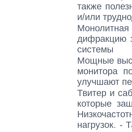
также полез
и/или трудн
Монолитная
дифракцию з
системы
Мощные высо
монитора п
улучшают пе
Твитер и са
которые защ
Низкочасто
нагрузок. -