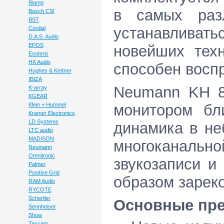
Biamp
в самых раз
Bosch CSI
BST
устанавливать
Cordial
D.A.S. Audio
EPOS
новейших техн
Esoteric
HK Audio
способен воспр
Hughes & Kettner
IBIZA
Neumann KH 8
K-array
KGEAR
Klein + Hummel
монитором бл
Kramer Electronics
LD Systems
динамика в не
LTC audio
MADISON
многоканально
Neumann
Omnitronic
звукозаписи и
Palmer
Positive Grid
образом зарек
RAM Audio
RYCOTE
Schertler
Основные пре
Sennheiser
Show
Tascam