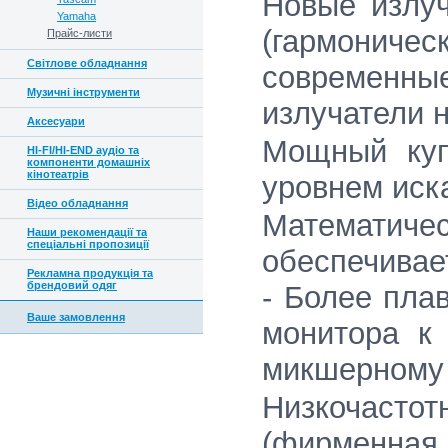
Новые излу
Yamaha
(гармонич
Прайс-листи
Світлове обладнання
современные
Музичні інструменти
излучатели 
Аксесуари
Мощный куп
HI-FI/HI-END аудіо та
компоненти домашніх
кінотеатрів
уровнем иск
Відео обладнання
Математиче
Наши рекомендації та
спеціальні пропозиції
обеспечивае
Рекламна продукція та
брендовий одяг
- Более пла
Ваше замовлення
монитора к
микшерному 
Низкочастот
(фирменная 