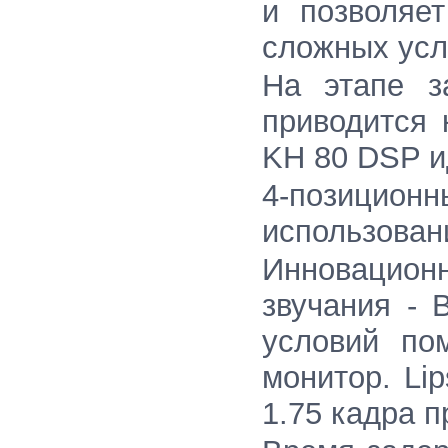
и позволяе
сложных усл
На этапе з
приводится 
KH 80 DSP и
4-позицион
использован
Инновацион
звучания - 
условий по
монитор. Li
1.75 кадра п