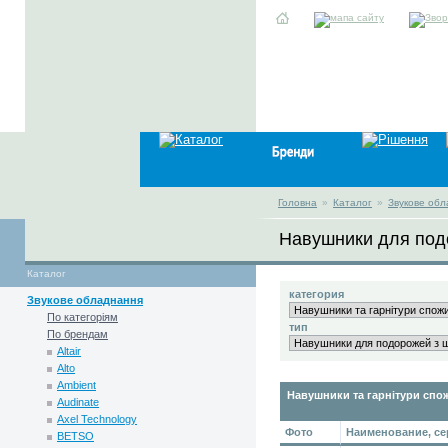
Головна
»
Каталог
»
Звукове об
Навушники для под
Каталог
категория
Звукове обладнання
По категоріям
тип
По брендам
Altair
Alto
Ambient
Навушники та гарнітури спо
Audinate
Axel Technology
Фото
Наименование, се
BETSO