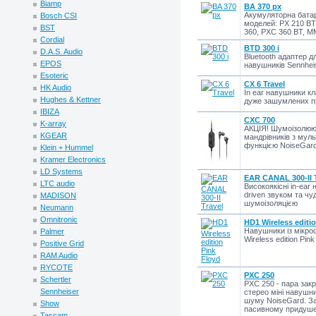
Biamp
BA 370 px
Акумуляторна батар
Bosch CSI
моделей: PX 210 BT
BST
360, PXC 360 BT, M
Cordial
BTD 300 i
D.A.S. Audio
Bluetooth адаптер д
EPOS
навушників Sennhei
Esoteric
CX 6 Travel
HK Audio
In ear навушники кл
Hughes & Kettner
дуже зашумлених пр
IBIZA
CXC 700
K-array
АКЦІЯ! Шумоізолюю
KGEAR
мандрівників з му
функцією NoiseGard
Klein + Hummel
Kramer Electronics
LD Systems
EAR CANAL 300-II T
LTC audio
Високоякісні in-ear
driven звуком та ч
MADISON
шумоізоляцією
Neumann
Omnitronic
HD1 Wireless editi
Навушники із мікр
Palmer
Wireless edition Pink
Positive Grid
RAM Audio
RYCOTE
PXC 250
Schertler
PXC 250 - пара закр
Sennheiser
стерео міні навушн
шуму NoiseGard. За
Show
пасивному придуше
Tascam