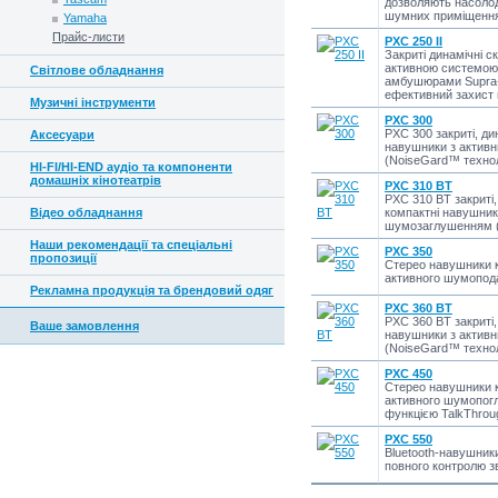
дозволяють насолод
шумних приміщення
Yamaha
Прайс-листи
PXC 250 II
Закриті динамічні с
активною системою
Світлове обладнання
амбушюрами Supra-
ефективний захист 
Музичні інструменти
PXC 300
PXC 300 закриті, дин
Аксесуари
навушники з актив
(NoiseGard™ технол
HI-FI/HI-END аудіо та компоненти
домашніх кінотеатрів
PXC 310 BT
PXC 310 BT закриті,
Відео обладнання
компактні навушник
шумозаглушенням (
Наши рекомендації та спеціальні
PXC 350
пропозиції
Cтерео навушники к
активного шумопод
Рекламна продукція та брендовий одяг
PXC 360 BT
PXC 360 BT закриті,
Ваше замовлення
навушники з актив
(NoiseGard™ технол
PXC 450
Cтерео навушники к
активного шумопог
функцією TalkThrou
PXC 550
Bluetooth-навушник
повного контролю з