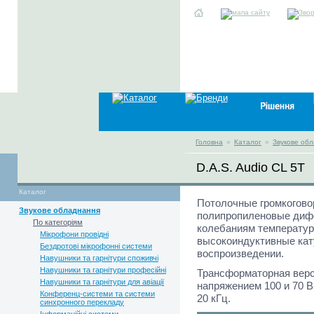
Головна
»
Каталог
»
Звукове об
D.A.S. Audio CL 5T
Каталог
Потолочные громкогово
Звукове обладнання
полипропиленовые дифф
По категоріям
колебаниям температур
Мікрофони провідні
высокоиндуктивные кат
Бездротові мікрофонні системи
воспроизведении.
Навушники та гарнітури споживчі
Навушники та гарнітури професійні
Трансформаторная верси
Навушники та гарнітури для авіації
напряжением 100 и 70 В
Конференц-системи та системи
20 кГц.
синхронного перекладу