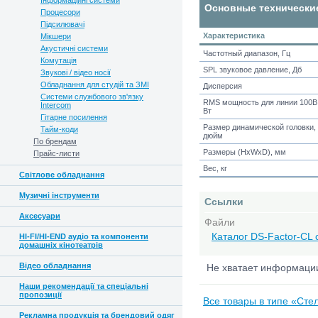
Інформаційні системи
Основные технически
Процесори
Підсилювачі
Характеристика
Мікшери
Акустичні системи
Частотный диапазон, Гц
Комутація
SPL звуковое давление, Дб
Звукові / відео носії
Обладнання для студій та ЗМІ
Дисперсия
Системи службового зв'язку
RMS мощность для линии 100В
Intercom
Вт
Гітарне посилення
Размер динамической головки,
Тайм-коди
дюйм
По брендам
Размеры (HxWxD), мм
Прайс-листи
Вес, кг
Світлове обладнання
Музичні інструменти
Ссылки
Аксесуари
Файли
Каталог DS-Factor-CL 
HI-FI/HI-END аудіо та компоненти
домашніх кінотеатрів
Відео обладнання
Не хватает информац
Наши рекомендації та спеціальні
пропозиції
Все товары в типе «Сте
Рекламна продукція та брендовий одяг