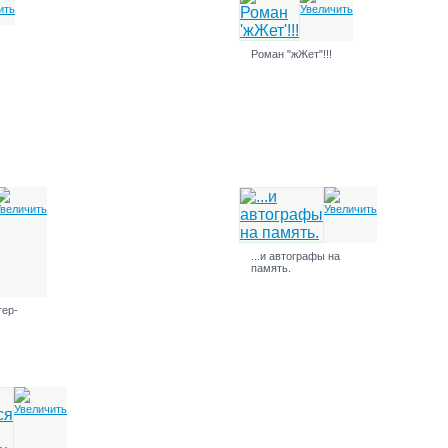
Роман "жЖет"!!!
...и автографы на
память.
тер-