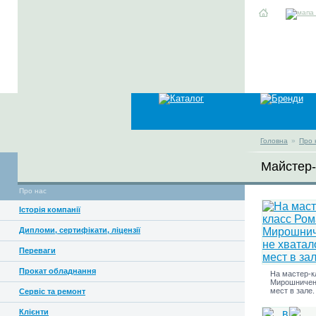
Головна
»
Про 
Майстер-
Про нас
Історія компанії
Дипломи, сертифікати, ліцензії
Переваги
Прокат обладнання
На мастер-к
Мирошничен
мест в зале.
Сервіс та ремонт
Клієнти