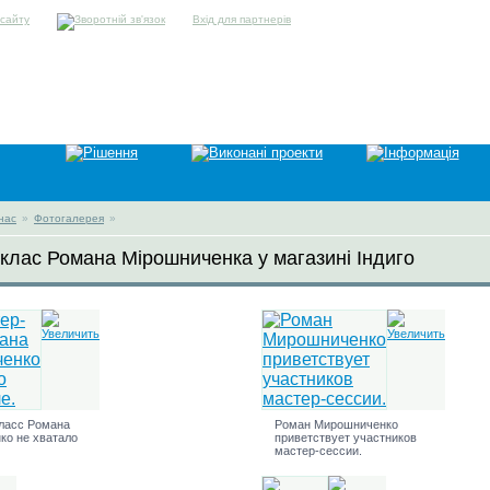
Вхід для партнерів
нас
»
Фотогалерея
»
клас Романа Мірошниченка у магазині Індиго
ласс Романа
Роман Мирошниченко
ко не хватало
приветствует участников
мастер-сессии.