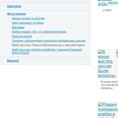
Партнери
...в игре.
Фотогалерея
Ділові зустрічі та поїздки
Наші магазини та офіси
Виставки
Добре працює той, хто добре відпочиває
Наші інсталяції
Технічне забезпечення концертно-видовищних заходів
Майстер-клас Романа Мірошниченка у магазині Індиго
Майстер-клас Енвера Ізмайлова у магазині Компанії
Індиго М'юзік
Вакансії
В конце мас
сессии были
вопросы.