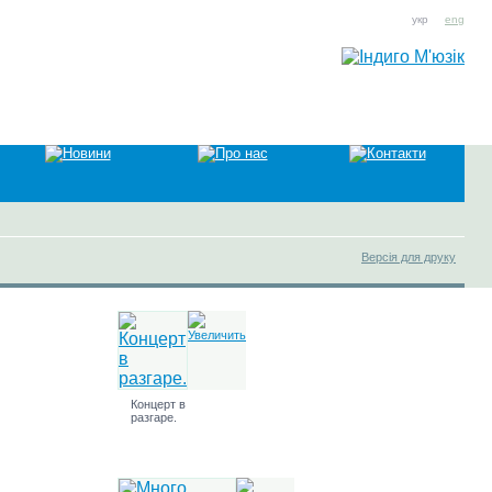
укр
eng
Версія для друку
Концерт в
разгаре.