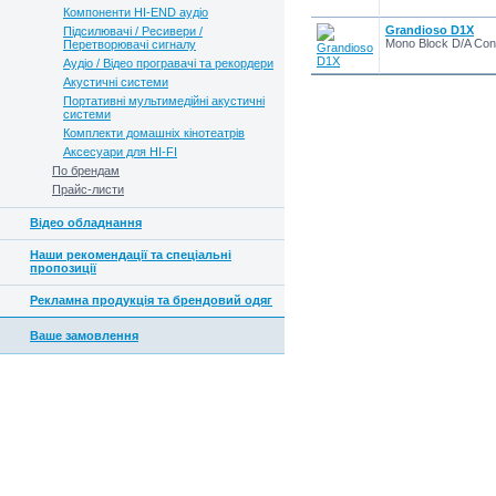
Компоненти HI-END аудіо
Grandioso D1X
Підсилювачі / Ресивери /
Mono Block D/A Conv
Перетворювачі сигналу
Аудіо / Відео програвачі та рекордери
Акустичні системи
Портативні мультимедійні акустичні
системи
Комплекти домашніх кінотеатрів
Аксесуари для HI-FI
По брендам
Прайс-листи
Відео обладнання
Наши рекомендації та спеціальні
пропозиції
Рекламна продукція та брендовий одяг
Ваше замовлення