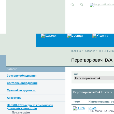
Головна
»
Каталог
»
HI-FI/HI-EN
Перетворювачі D/A
Каталог
тип
Звукове обладнання
Світлове обладнання
Музичні інструменти
Перетворювачі D/A
/ Esoteric
Аксесуари
Фото
Наименование, се
HI-FI/HI-END аудіо та компоненти
D-02X
домашніх кінотеатрів
Dual Mono D/A Conv
По категоріям