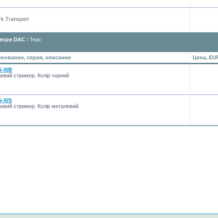
k Transport
леєри DAC
/ Teac
нование, серия, описание
Цена, EU
5-X/B
евий стример. Колір чорний
5-X/S
евий стример. Колір металевий