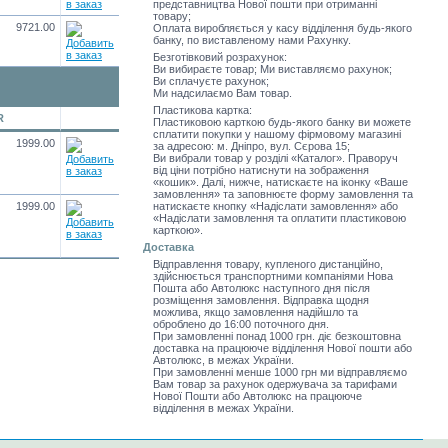
представництва Нової пошти при отриманні
товару;
9721.00
Оплата виробляється у касу відділення будь-якого
банку, по виставленому нами Рахунку.
Безготівковий розрахунок:
Ви вибираєте товар; Ми виставляємо рахунок;
Ви сплачуєте рахунок;
Ми надсилаємо Вам товар.
Пластикова картка:
R
Пластиковою карткою будь-якого банку ви можете
сплатити покупки у нашому фірмовому магазині
1999.00
за адресою: м. Дніпро, вул. Сєрова 15;
Ви вибрали товар у розділі «Каталог». Праворуч
від ціни потрібно натиснути на зображення
«кошик». Далі, нижче, натискаєте на іконку «Ваше
замовлення» та заповнюєте форму замовлення та
1999.00
натискаєте кнопку «Надіслати замовлення» або
«Надіслати замовлення та оплатити пластиковою
карткою».
Доставка
Відправлення товару, купленого дистанційно,
здійснюється транспортними компаніями Нова
Пошта або Автолюкс наступного дня після
розміщення замовлення. Відправка щодня
можлива, якщо замовлення надійшло та
оброблено до 16:00 поточного дня.
При замовленні понад 1000 грн. діє безкоштовна
доставка на працююче відділення Нової пошти або
Автолюкс, в межах України.
При замовленні менше 1000 грн ми відправляємо
Вам товар за рахунок одержувача за тарифами
Нової Пошти або Автолюкс на працююче
відділення в межах України.