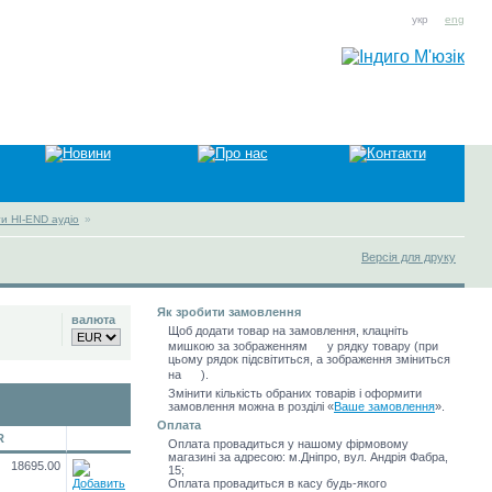
укр
eng
и HI-END аудіо
»
Версія для друку
Як зробити замовлення
валюта
Щоб додати товар на замовлення, клацніть
мишкою за зображенням
у рядку товару (при
цьому рядок підсвітиться, а зображення зміниться
на
).
Змінити кількість обраних товарів і оформити
замовлення можна в розділі
«
Ваше замовлення
»
.
Оплата
R
Оплата провадиться у нашому фірмовому
магазині за адресою: м.Дніпро, вул. Андрія Фабра,
18695.00
15;
Оплата провадиться в касу будь-якого