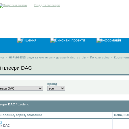
Вхід для партнерів
лог
»
HI-FI/HI-END аудіо та компоненти домашніх кінотеатрів
»
По категоріям
»
Компонент
і плеєри DAC
бренд
леєри DAC
/ Esoteric
нование, серия, описание
Цена, EU
D
rk DAC