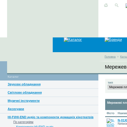
Головна
»
Ката
Мережев
Каталог
тип
Звукове обладнання
Світлове обладнання
Музичні інструменти
Мережеві п
Аксесуари
Фото
Наиме
HI-FI/HI-END аудіо та компоненти домашніх кінотеатрів
N-01X
По категоріям
Netwo
Компоненти HI-END аудіо