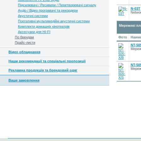
Підсилювачі / Ресивери / Перетворювачі сигналу
N-03T
Аудіо / Відео програвачі та рекордери
Networ
Акустичні системи
Портативні мультимедійні акустичні системи
Мережеві п
Комплекти домашніх кінотеатрів
Аксесуари для HI-FI
По брендам
Фото
Наиме
Прайс-листи
NT-50
Мереж
Відео обладнання
Наши рекомендації та спеціальні пропозиції
NT-50
Мереж
Рекламна продукція та брендовий одяг
Ваше замовлення