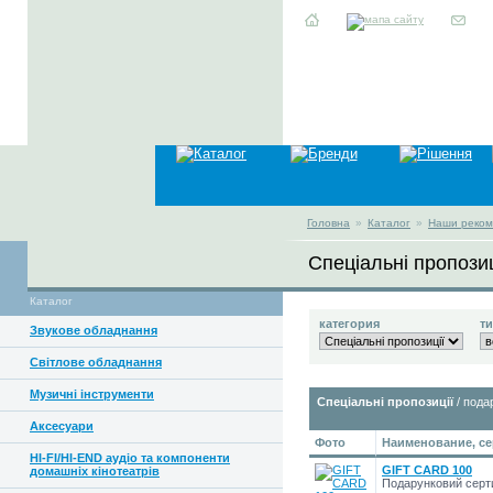
Головна
»
Каталог
»
Наши рекоме
Спеціальні пропозиц
Каталог
категория
т
Звукове обладнання
Світлове обладнання
Музичні інструменти
Спеціальні пропозиції
/ пода
Аксесуари
Фото
Наименование, се
HI-FI/HI-END аудіо та компоненти
GIFT CARD 100
домашніх кінотеатрів
Подарунковий серти