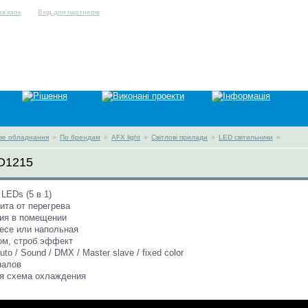
Вхід для партнерів
ве обладнання
»
По брендам
»
AFX light
»
Світлові прилади
»
LED світильники
»
ED1215
EDs (5 в 1)
ита от перегрева
ия в помещении
весе или напольная
ом, строб эффект
to / Sound / DMX / Master slave / fixed color
налов
я схема охлаждения