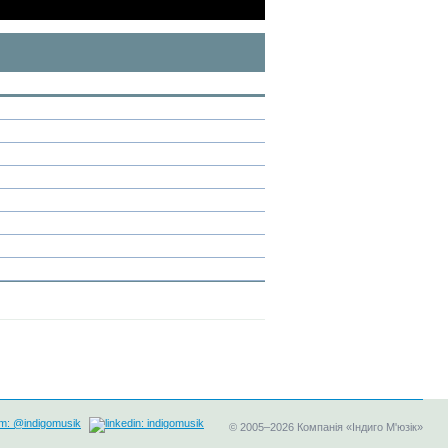
©
2005–2026
Компанія «Індиго М'юзік»