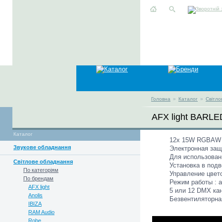
Головна
»
Каталог
»
Світло
AFX light BARL
Каталог
12x 15W RGBAW L
Звукове обладнання
Электронная защ
Для использован
Світлове обладнання
Установка в под
По категоріям
Управление цвет
По брендам
Режим работы : au
AFX light
5 или 12 DMX ка
Anolis
Безвентиляторна
IBIZA
RAM Audio
Robe