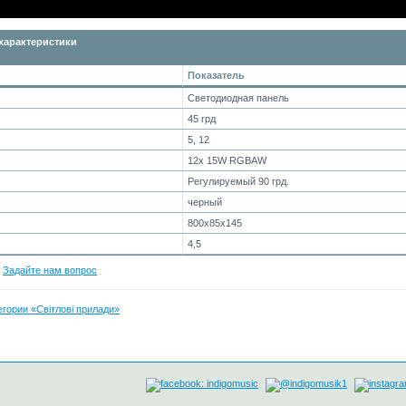
характеристики
Показатель
Светодиодная панель
45 грд
5, 12
12x 15W RGBAW
Регулируемый 90 грд.
черный
800x85x145
4,5
?
Задайте нам вопрос
тегории «Світлові прилади»