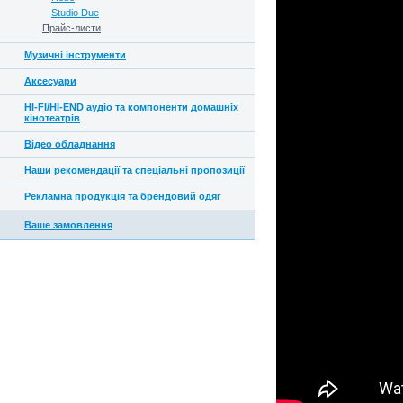
Studio Due
Прайс-листи
Музичні інструменти
Аксесуари
HI-FI/HI-END аудіо та компоненти домашніх
кінотеатрів
Відео обладнання
Наши рекомендації та спеціальні пропозиції
Рекламна продукція та брендовий одяг
Ваше замовлення