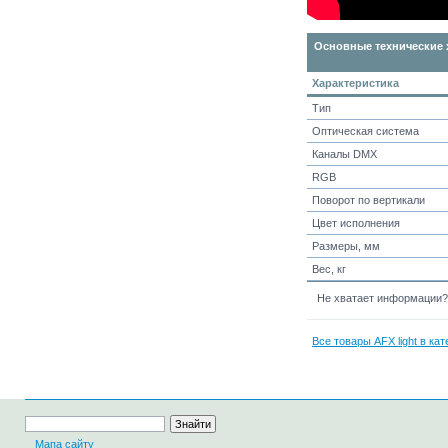
Основные технические 
Характеристика
Тип
Оптическая система
Каналы DMX
RGB
Поворот по вертикали
Цвет исполнения
Размеры, мм
Вес, кг
Не хватает информации
Все товары AFX light в ка
Мапа сайту