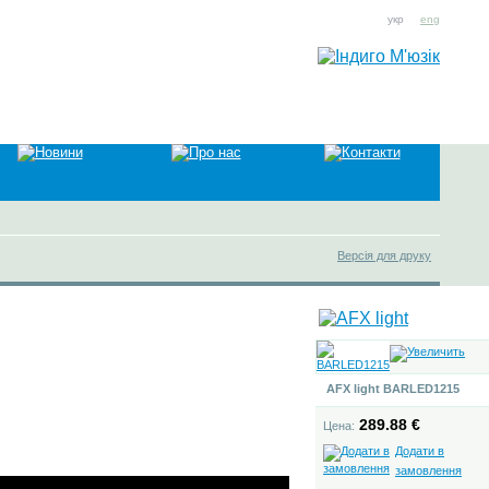
укр
eng
Версія для друку
AFX light BARLED1215
289.88 €
Цена:
Додати в
замовлення