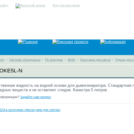
Вхід для партнерів
лог
»
Світлове обладнання
»
По брендам
»
IBIZA
»
Аксесуари для світла
»
Рідина для 
MOKE5L-N
твенная жидкость на водной основе для дымогенератора. Стандартная 
едных веществ и не оставляет следов. Канистра 5 литров.
информации?
Задайте нам вопрос
IZA в категории «Аксесуари для світла»