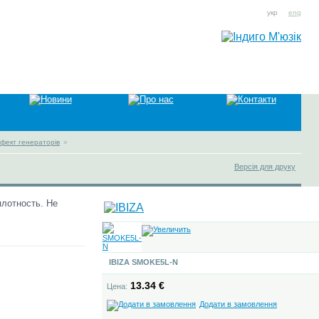
укр
eng
ефект генераторів
»
Версія для друку
плотность. Не
IBIZA SMOKE5L-N
13.34 €
Цена:
Додати в замовлення