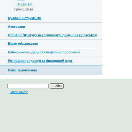
Studio Due
Прайс-листи
Музичні інструменти
Аксесуари
HI-FI/HI-END аудіо та компоненти домашніх кінотеатрів
Відео обладнання
Наши рекомендації та спеціальні пропозиції
Рекламна продукція та брендовий одяг
Ваше замовлення
Мапа сайту