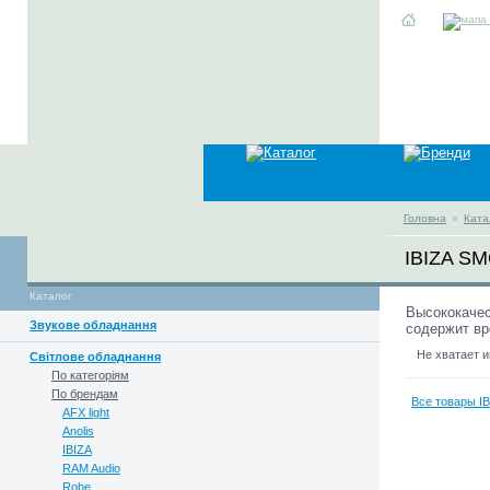
Головна
»
Ката
IBIZA S
Каталог
Высококачес
Звукове обладнання
содержит вр
Не хватает 
Світлове обладнання
По категоріям
По брендам
Все товары IB
AFX light
Anolis
IBIZA
RAM Audio
Robe