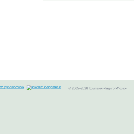
©
2005–2026
Компанія «Індиго М'юзік»