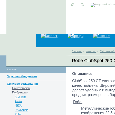
Головна
»
Каталог
»
Світлове о
Robe ClubSpot 250 
Каталог
Описание:
Звукове обладнання
ClubSpot 250 CT-свето
Світлове обладнання
качество/цена. Широки
По категоріям
делает удобным и выго
По брендам
средних размеров, в ба
AFX light
Anolis
Гобо:
IBIZA
Металлические гоб
RAM Audio
изображения 22,5 
Robe