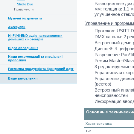
Разноцветные дихр
Studio Due
мм; толщина: 1.1 
Прайс-листи
улучшенное стекло
Музичні інструменти
Управление и программ
Аксесуари
Протокол: USITT 
HI-FI/HI-END аудіо та компоненти
DMX каналы: 2 ре
домашніх кінотеатрів
Встроенный демо-
Відео обладнання
Дисплей: 4-цифро
Разрешение Pan/Tilt
Наши рекомендації та спеціальні
Режим Master/Slav
пропозиції
3 редактируемые п
Рекламна продукція та брендовий одяг
Управляемая скор
Управление движен
Ваше замовлення
(вектор)
Встроенный анала
неисправностей
Информация ввода
Основные технически
Характеристика
Тип