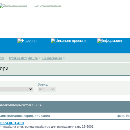
Вхід для партнерів
лог
»
Музичні інструменти
»
По категоріям
»
ори
бренд
автоакомпоніментом
/ IBIZA
аименование, серия, описание
Цена, E
EK5410-TEACH
4-клавішна електронна клавіатура для викладання (art. 15-5001