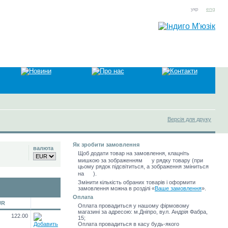
укр
eng
Версія для друку
Як зробити замовлення
валюта
Щоб додати товар на замовлення, клацніть
мишкою за зображенням
у рядку товару (при
цьому рядок підсвітиться, а зображення зміниться
на
).
Змінити кількість обраних товарів і оформити
замовлення можна в розділі
«
Ваше замовлення
»
.
Оплата
UR
Оплата провадиться у нашому фірмовому
магазині за адресою: м.Дніпро, вул. Андрія Фабра,
122.00
15;
Оплата провадиться в касу будь-якого