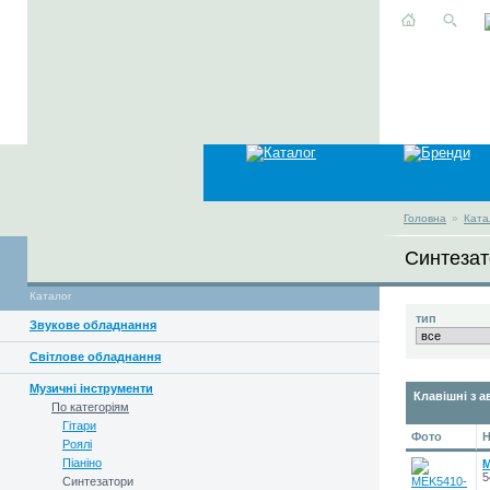
Головна
»
Ката
Синтезат
Каталог
тип
Звукове обладнання
Світлове обладнання
Музичні інструменти
Клавішні з 
По категоріям
Гітари
Фото
Н
Роялі
Піаніно
M
5
Синтезатори