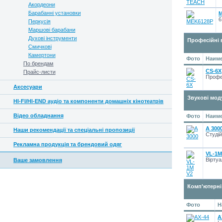
Акордеони
Барабанні установки
M
6
Перкусія
Маршові барабани
Духові інструменти
Професійні 
Смичкові
Камертони
Фото
Наиме
По брендам
CS-6X
Прайс-листи
Профе
Аксесуари
Звукові мод
HI-FI/HI-END аудіо та компоненти домашніх кінотеатрів
Відео обладнання
Фото
Наиме
A 300
Наши рекомендації та спеціальні пропозиції
Студій
Рекламна продукція та брендовий одяг
VL-1M
Вірту
Ваше замовлення
Комп'ютерні
Фото
Н
A