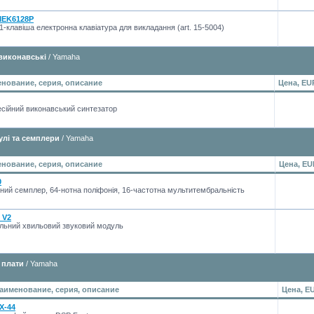
EK6128P
1-клавіша електронна клавіатура для викладання (art. 15-5004)
виконавські
/ Yamaha
нование, серия, описание
Цена, EU
сійний виконавський синтезатор
улі та семплери
/ Yamaha
нование, серия, описание
Цена, EU
0
ний семплер, 64-нотна поліфонія, 16-частотна мультитембральність
 V2
альний хвильовий звуковий модуль
 плати
/ Yamaha
аименование, серия, описание
Цена, E
X-44