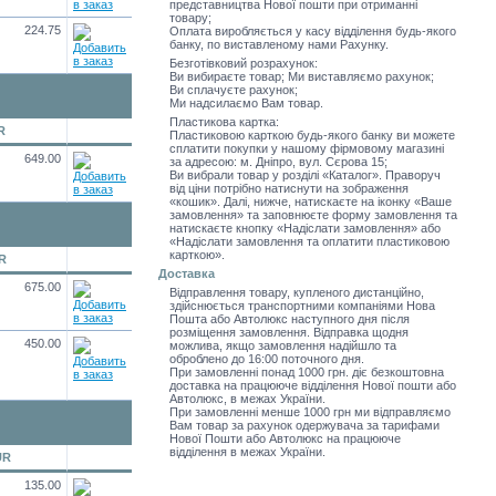
представництва Нової пошти при отриманні
товару;
224.75
Оплата виробляється у касу відділення будь-якого
банку, по виставленому нами Рахунку.
Безготівковий розрахунок:
Ви вибираєте товар; Ми виставляємо рахунок;
Ви сплачуєте рахунок;
Ми надсилаємо Вам товар.
Пластикова картка:
R
Пластиковою карткою будь-якого банку ви можете
сплатити покупки у нашому фірмовому магазині
649.00
за адресою: м. Дніпро, вул. Сєрова 15;
Ви вибрали товар у розділі «Каталог». Праворуч
від ціни потрібно натиснути на зображення
«кошик». Далі, нижче, натискаєте на іконку «Ваше
замовлення» та заповнюєте форму замовлення та
натискаєте кнопку «Надіслати замовлення» або
«Надіслати замовлення та оплатити пластиковою
карткою».
R
Доставка
675.00
Відправлення товару, купленого дистанційно,
здійснюється транспортними компаніями Нова
Пошта або Автолюкс наступного дня після
розміщення замовлення. Відправка щодня
450.00
можлива, якщо замовлення надійшло та
оброблено до 16:00 поточного дня.
При замовленні понад 1000 грн. діє безкоштовна
доставка на працююче відділення Нової пошти або
Автолюкс, в межах України.
При замовленні менше 1000 грн ми відправляємо
Вам товар за рахунок одержувача за тарифами
Нової Пошти або Автолюкс на працююче
відділення в межах України.
UR
135.00