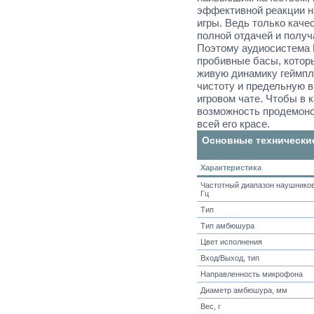
эффективной реакции н
игры. Ведь только каче
полной отдачей и получ
Поэтому аудиосистема 
пробивные басы, котор
живую динамику геймпл
чистоту и предельную в
игровом чате. Чтобы в 
возможность продемонс
всей его красе.
Основные технически
Характеристика
Частотный диапазон наушников
Гц
Тип
Тип амбюшура
Цвет исполнения
Вход/Выход, тип
Направленность микрофона
Диаметр амбюшура, мм
Вес, г