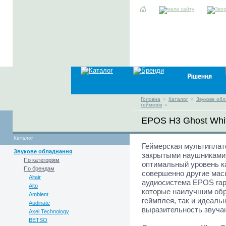
Головна
»
Каталог
»
Звукове об
геймерів
»
EPOS H3 Ghost Whit
Каталог
Геймерская мультиплат
Звукове обладнання
закрытыми наушниками -
По категоріям
оптимальный уровень кач
По брендам
совершенно другие мас
Altair
аудиосистема EPOS гар
Alto
которые наилучшим об
Ambient
геймплея, так и идеаль
Audinate
выразительность звучан
Axel Technology
BETSO