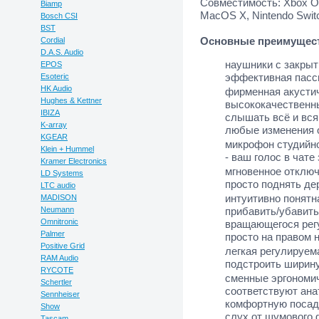
Совместимость: Xbox O
Biamp
MacOS X, Nintendo Switc
Bosch CSI
BST
Основные преимущес
Cordial
D.A.S. Audio
наушники с закры
EPOS
эффективная пасс
Esoteric
HK Audio
фирменная акустич
Hughes & Kettner
высококачественны
IBIZA
слышать всё и вся 
K-array
любые изменения 
KGEAR
микрофон студийн
Klein + Hummel
- ваш голос в чате
Kramer Electronics
мгновенное отключ
LD Systems
просто поднять де
LTC audio
интуитивно понятн
MADISON
Neumann
прибавить/убавить
Omnitronic
вращающегося рег
Palmer
просто на правом 
Positive Grid
легкая регулируем
RAM Audio
подстроить ширину
RYCOTE
сменные эргономи
Schertler
соответствуют ана
Sennheiser
комфортную посад
Show
слух от шумового 
Tascam