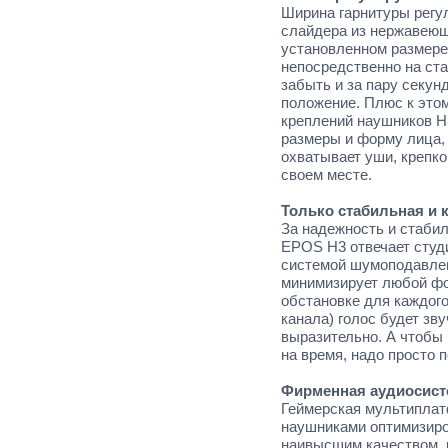
Ширина гарнитуры регу
слайдера из нержавеющ
установленном размере,
непосредственно на ста
забыть и за пару секун
положение. Плюс к это
креплений наушников H3
размеры и форму лица, 
охватывает уши, крепко
своем месте.
Только стабильная и к
За надежность и стабил
EPOS H3 отвечает студ
системой шумоподавле
минимизирует любой фо
обстановке для каждого
канала) голос будет зв
выразительно. А чтобы
на время, надо просто 
Фирменная аудиосис
Геймерская мультипла
наушниками оптимизиро
наивысшим качеством, 