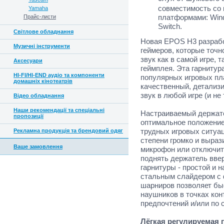
совместимость со
Yamaha
платформами: Wind
Прайс-листи
Switch.
Світлове обладнання
Новая EPOS H3 разраб
Музичні інструменти
геймеров, которые точн
звук как в самой игре, 
Аксесуари
геймплея. Эта гарнитур
HI-FI/HI-END аудіо та компоненти
популярных игровых пл
домашніх кінотеатрів
качественный, детализ
звук в любой игре (и не 
Відео обладнання
Наши рекомендації та спеціальні
Настраиваемый держате
пропозиції
оптимальное положение
трудных игровых ситуац
Рекламна продукція та брендовий одяг
степени громко и выраз
Ваше замовлення
микрофон или отключить
поднять держатель вве
гарнитуры - простой и 
стальным слайдером с 
шарниров позволяет быс
наушников в точках кон
предпочтений и/или по 
Лёгкая регулируемая 