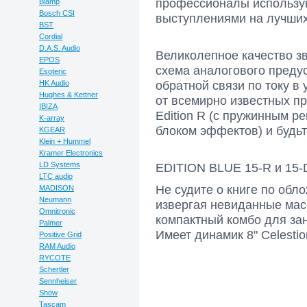
профессионалы использую
Biamp
Bosch CSI
выступлениями на лучши
BST
Cordial
D.A.S. Audio
Великолепное качество зв
EPOS
схема аналогового предус
Esoteric
обратной связи по току в
HK Audio
Hughes & Kettner
от всемирно известных пр
IBIZA
Edition R (с пружинным р
K-array
блоком эффектов) и будьт
KGEAR
Klein + Hummel
Kramer Electronics
LD Systems
EDITION BLUE 15-R и 15
LTC audio
Не судите о книге по обл
MADISON
Neumann
извергая невиданные масс
Omnitronic
компактный комбо для зан
Palmer
Имеет динамик 8" Celestio
Positive Grid
RAM Audio
RYCOTE
Schertler
Sennheiser
Show
Tascam