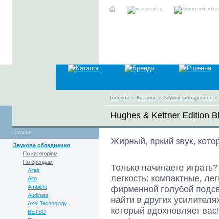
Головна
»
Каталог
»
Звукове обладнання
»
Hughes & Kettner Edition B
Каталог
Жирный, яркий звук, кото
Звукове обладнання
По категоріям
По брендам
Только начинаете играть?
Altair
легкость: компактные, ле
Alto
Ambient
фирменной голубой подсве
Audinate
найти в других усилителя
Axel Technology
который вдохновляет вас!
BETSO