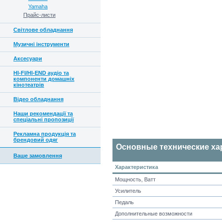
Yamaha
Прайс-листи
Світлове обладнання
Музичні інструменти
Аксесуари
HI-FI/HI-END аудіо та
компоненти домашніх
кінотеатрів
Відео обладнання
Наши рекомендації та
спеціальні пропозиції
Рекламна продукція та
брендовий одяг
Основные технические ха
Ваше замовлення
Характеристика
Мощность, Ватт
Усилитель
Педаль
Дополнительные возможности