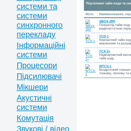
Портативні тайм коди та си
системи та
системи
Фото
Наименование, сер
SBOX-2RF
синхронного
Генератор тайм-коду
радіочастотною пер
перекладу
TCD-1
Компактний тайм код
Інформаційні
живленням та розши
TCX-2+
системи
Надкомпактний висок
тайм коду
Процесори
WTCS-1
Бездротовий планшет
тонкому, легкому та 
Підсилювачі
Мікшери
Акустичні
системи
Комутація
Звукові / відео