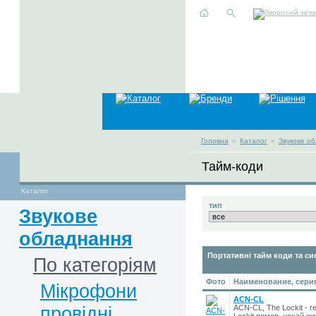
Головна
»
Каталог
»
Звукове о
Тайм-коди
Каталог
тип
Звукове
обладнання
Портативні тайм коди та си
По категоріям
Фото
Наименование, сери
Мікрофони
ACN-CL
провідні
ACN-CL, The Lockit - г