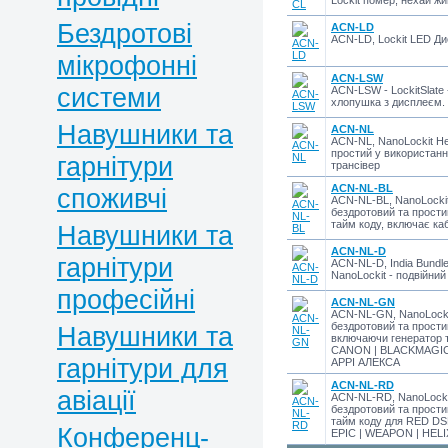
Lockit помер, нехай жив
Бездротові
ACN-LD
ACN-LD, Lockit LED Ди
мікрофонні
ACN-LSW
системи
ACN-LSW - LockitSlate
хлопушка з дисплеєм.
Навушники та
ACN-NL
ACN-NL, NanoLockit Не
простий у використанн
гарнітури
трансівер
ACN-NL-BL
споживчі
ACN-NL-BL, NanoLockit 
бездротовий та прости
тайм коду, включає ка
Навушники та
ACN-NL-D
гарнітури
ACN-NL-D, India Bundle
NanoLockit - подвійний 
професійні
ACN-NL-GN
ACN-NL-GN, NanoLockit
бездротовий та простий
Навушники та
включаючи генератор 
CANON | BLACKMAGIC |
гарнітури для
АРРІ АЛЕКСА
ACN-NL-RD
авіації
ACN-NL-RD, NanoLockit
бездротовий та прости
тайм коду для RED DS
Конференц-
EPIC | WEAPON | HEL