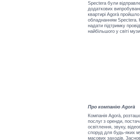
Spectera були відправле
додаткових випробувань 
квартирі Agorà пройшло
обладнанням Spectera. 
надати підтримку прові
найбільшого у світі муз
Про компанію Agorà
Компанія Agorà, розташ
послуг з оренди, поста
освітлення, звуку, відео
споруд для будь-яких м
масових заходів. Заснов