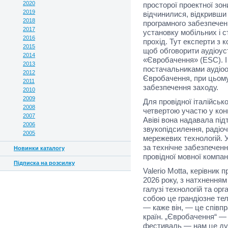
2020
просторої проектної зон
2019
відчинилися, відкривши 
2018
програмного забезпеченн
2017
установку мобільних і с
2016
прохід. Тут експерти з 
2015
щоб обговорити аудіоус
2014
«Євробачення» (ESC). І 
2013
постачальниками аудіо
2012
Євробачення, при цьому
2011
забезпечення заходу.
2010
2009
Для провідної італійсько
2008
четвертою участю у конк
2007
Авіві вона надавала під
2006
звукопідсилення, радіо
2005
мережевих технологій. У
за технічне забезпеченн
Новинки каталогу
провідної мовної компані
Підписка на розсилку
Valerio Motta, керівник
2026 року, з натхненням
галузі технологій та орг
собою це грандіозне тел
— каже він, — це співпр
країн.
„Євробачення“
— 
фестиваль — нам це ду