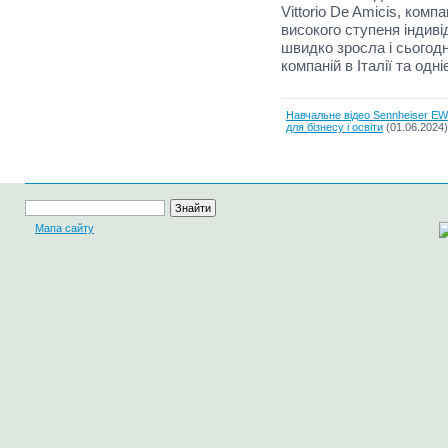
Vittorio De Amicis, комп
високого ступеня індивід
швидко зросла і сьогод
компаній в Італії та одн
Навчальне відео Sennheiser E
для бізнесу і освіти
(01.06.2024)
Мапа сайту