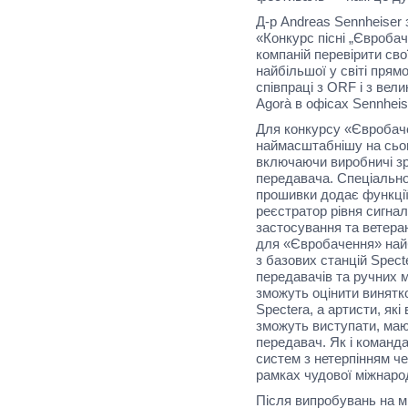
Д-р Andreas Sennheiser 
«Конкурс пісні „Євроба
компаній перевірити свої
найбільшої у світі прям
співпраці з ORF і з ве
Agorà в офісах Sennheis
Для конкурсу «Євробаче
наймасштабнішу на сьог
включаючи виробничі зр
передавача. Спеціально
прошивки додає функції, 
реєстратор рівня сигнал
застосування та ветера
для «Євробачення» найб
з базових станцій Spec
передавачів та ручних м
зможуть оцінити винятк
Spectera, а артисти, як
зможуть виступати, маю
передавач. Як і команда
систем з нетерпінням ч
рамках чудової міжнаро
Після випробувань на мі