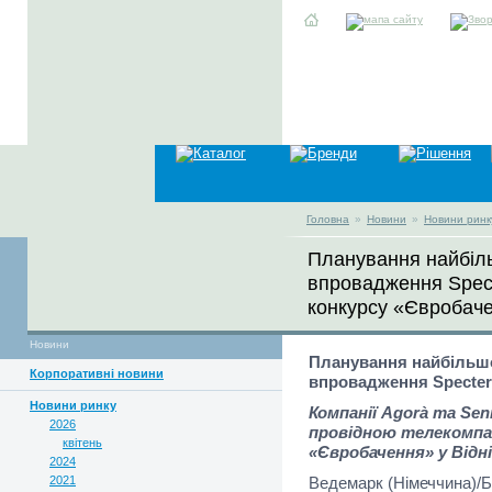
Головна
»
Новини
»
Новини ринк
Планування найбіль
впровадження Spect
конкурсу «Євробаче
Новини
Планування найбільшо
Корпоративні новини
впровадження Specter
Новини ринку
Компанії Agorà та Sen
2026
провідною телекомпан
квітень
«Євробачення» у Відні
2024
2021
Ведемарк (Німеччина)/Ба