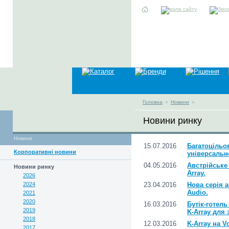
Головна
»
Новини
»
Новини ринку
Новини
15.07.2016
Багатоцільо
Корпоративні новини
універсально
04.05.2016
Австрійське 
Новини ринку
Array.
2026
2024
23.04.2016
Нова серія 
Audio.
2021
2020
16.03.2016
Бутік-готел
2019
K-Array для 
2018
12.03.2016
K-Array на Vo
2017