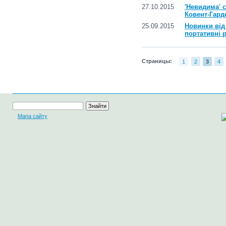
27.10.2015
'Невидима' с
Ковент-Гард
25.09.2015
Новинки від
портативні 
Страницы:
1
2
3
4
Мапа сайту