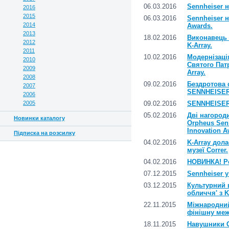
06.03.2016
Sennheiser н
2016
2015
06.03.2016
Sennheiser 
2014
Awards.
2013
18.02.2016
Виконавець 
2012
K-Array.
2011
10.02.2016
Модернізаці
2010
Святого Пат
2009
Array.
2008
09.02.2016
Бездротова 
2007
SENNHEISER 
2006
2005
09.02.2016
SENNHEISER 
05.02.2016
Дві нагороди
Новинки каталогу
Orpheus Sen
Innovation A
Підписка на розсилку
04.02.2016
K-Array дола
музеї Correr.
04.02.2016
НОВИНКА! Р
07.12.2015
Sennheiser у
03.12.2015
Культурний ц
обличчя' з K
22.11.2015
Міжнародний
фінішну межу
18.11.2015
Навушники O