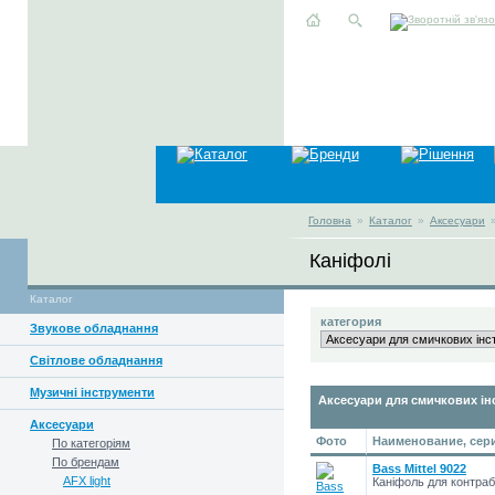
Головна
»
Каталог
»
Аксесуари
Каніфолі
Каталог
категория
Звукове обладнання
Світлове обладнання
Музичні інструменти
Аксесуари для смичкових ін
Аксесуари
Фото
Наименование, сер
По категоріям
По брендам
Bass Mittel 9022
AFX light
Каніфоль для контра