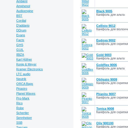
Ambient
Amphenol
Audioengine
Black 9005
Каніфоль для альта
BST
Cordial
D'addario
Cellisto 9012
Каніфоль для віолонч
DDrum
Evans
Facts
Eudoxa 9002
Каніфоль для скрипки
GHS
GUIL
IBIZA
Gold 9003
Каніфоль для альта
Karl Höfner
Konig & Meyer
Goldflex 9006
Каніфоль для альта
Kramer Electronics
LTC audio
Neutrik
Obligato 9009
Каніфоль для скрипки
ORCA Bags
Pirastro
Planet Waves
Piranito 9007
Каніфоль для скрипки
Pro-Mark
Rico
Robe
Tonica 9008
Каніфоль для скрипки
Schertler
Sennheiser
SSB
Оliv 900100
Каніфоль для скрипки
Tascam