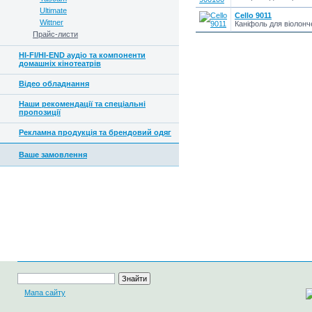
Ultimate
Сello 9011
Wittner
Каніфоль для віолонч
Прайс-листи
HI-FI/HI-END аудіо та компоненти
домашніх кінотеатрів
Відео обладнання
Наши рекомендації та спеціальні
пропозиції
Рекламна продукція та брендовий одяг
Ваше замовлення
Мапа сайту