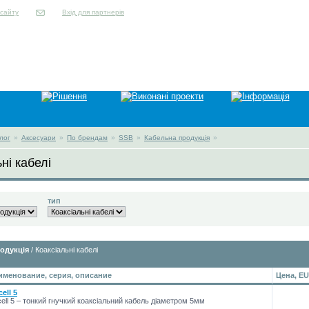
Вхід для партнерів
лог
»
Аксесуари
»
По брендам
»
SSB
»
Кабельна продукція
»
ні кабелі
тип
одукція
/ Коаксіальні кабелі
именование, серия, описание
Цена, E
cell 5
cell 5 – тонкий гнучкий коаксіальний кабель діаметром 5мм