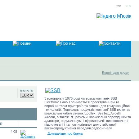
укр
eng
Версія для друку
валюта
Заснована у 1976 році німецька компанія SSB
Electronic GmbH займається проектуванням та
виробництвом пристроїв та рішень для комунікаційних
технологій. Портфель продуктів компанії SSB включає
коаксіальні кабелі лінійок Ecoflex, SeaTex, Aircell і
Aircom, а також RF-роз'єми, коаксіальні перехідники та
адаптери, надмалошумні підсилювачі і високовольтні
UR
підсилювачі і т.д., оптимізовані для стабільної
високопродуктивної передачі радіосигналу.
4.08
Докладніше про бренд