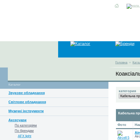
Головна
»
Ката
Коаксіаль
Каталог
категория
Звукове обладнання
Світлове обладнання
Музичні інструменти
Кабельна пр
Аксесуари
Фото
На
По категоріям
По брендам
Air
AFX light
Air