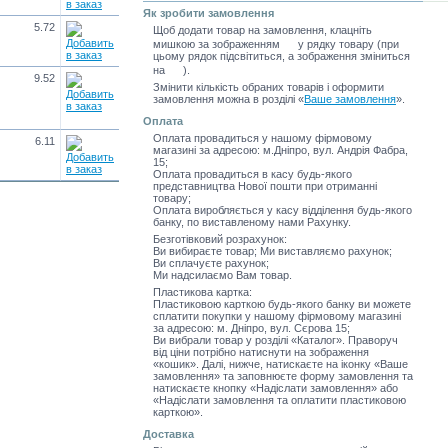
Як зробити замовлення
5.72
Щоб додати товар на замовлення, клацніть
мишкою за зображенням
у рядку товару (при
цьому рядок підсвітиться, а зображення зміниться
на
).
9.52
Змінити кількість обраних товарів і оформити
замовлення можна в розділі
«
Ваше замовлення
»
.
Оплата
Оплата провадиться у нашому фірмовому
6.11
магазині за адресою: м.Дніпро, вул. Андрія Фабра,
15;
Оплата провадиться в касу будь-якого
представництва Нової пошти при отриманні
товару;
Оплата виробляється у касу відділення будь-якого
банку, по виставленому нами Рахунку.
Безготівковий розрахунок:
Ви вибираєте товар; Ми виставляємо рахунок;
Ви сплачуєте рахунок;
Ми надсилаємо Вам товар.
Пластикова картка:
Пластиковою карткою будь-якого банку ви можете
сплатити покупки у нашому фірмовому магазині
за адресою: м. Дніпро, вул. Сєрова 15;
Ви вибрали товар у розділі «Каталог». Праворуч
від ціни потрібно натиснути на зображення
«кошик». Далі, нижче, натискаєте на іконку «Ваше
замовлення» та заповнюєте форму замовлення та
натискаєте кнопку «Надіслати замовлення» або
«Надіслати замовлення та оплатити пластиковою
карткою».
Доставка