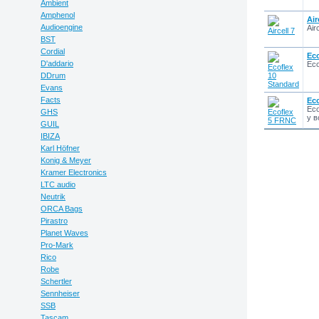
Ambient
Amphenol
Air
Audioengine
Air
BST
Cordial
Eco
D'addario
Eco
DDrum
Evans
Facts
Ec
Eco
GHS
у в
GUIL
IBIZA
Karl Höfner
Konig & Meyer
Kramer Electronics
LTC audio
Neutrik
ORCA Bags
Pirastro
Planet Waves
Pro-Mark
Rico
Robe
Schertler
Sennheiser
SSB
Tascam