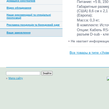
домашніх кінотеатрів
Питание: =5 В, 150
Габаритные размеры 
Відео обладнання
(США) 8,6 см x 2,1 
(Европа);
Наши рекомендації та спеціальні
пропозиції
Масса: 0,3 кг;
В комплекте: Источ
Рекламна продукція та брендовий одяг
Опции: Кабель RS-
Ваше замовлення
разъем D-sub - кл
Не хватает информац
Все товары в типе «Унів
Мапа сайту