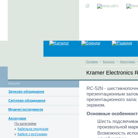
Головна
»
Каталог
»
Аксесуари
Kramer Electronics
Каталог
RC-52N - шестикнопочн
Звукове обладнання
презентационным залом
презентационного зала:
Світлове обладнання
экраном.
Музичні інструменти
Основные особенност
Аксесуари
Шесть подсвечива
По категоріям
произвольной марк
Кабельна продукція
Возможность испо
Кабелі з роз'ємами