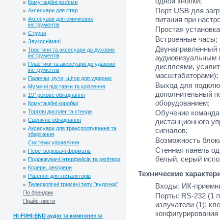
одной кнопки;
Комутаційні роз'єми
Порт USB для загр
Аксесуари для гітар
питания при настро
Аксесуари для смичкових
інструментів
Простая установка
Струни
Встроенные часы;
Звукоснімачі
Двунаправленный 
Тростини та аксесуари до духових
інструментів
аудиовизуальным 
Пластики та аксесуари до ударних
дисплеями, усилит
інструментів
масштабаторами);
Палички, рути, щітки для ударних
Выход для подключ
Музичні підставки та кріплення
дополнительный п
19" рекове обладнання
оборудованием;
Комутаційні коробки
Торгові дисплеї та стенди
Обучение команда
Сценічне обладнання
дистанционного уп
Аксесуари для транспортування та
сигналов;
зберігання
Возможность блоки
Системи управління
Стенная панель од
Перетворювачі форматів
белый, серый испо
Подовжувачі інтерфейсів та репітери
Кодери, декодери
Технические характер
Рішення для інсталяторів
Телескопічні тримачі типу "вудочка"
Входы: ИК-приемник
По брендам
Порты: RS-232 (1 
Прайс-листи
излучатели (1): кл
конфигурирования 
HI-FI/HI-END аудіо та компоненти