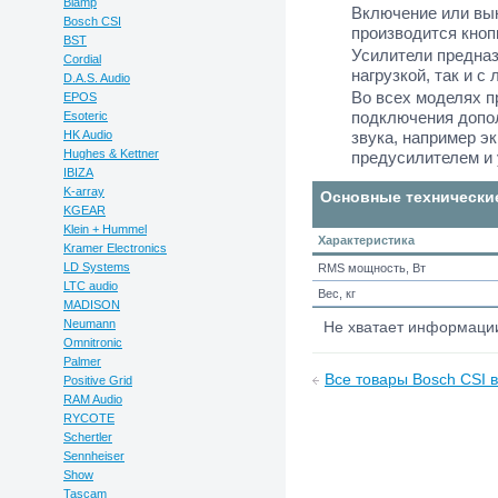
Biamp
Включение или вы
Bosch CSI
производится кноп
BST
Усилители предназ
Cordial
нагрузкой, так и с
D.A.S. Audio
Во всех моделях 
EPOS
подключения допо
Esoteric
HK Audio
звука, например э
Hughes & Kettner
предусилителем и
IBIZA
K-array
Основные технически
KGEAR
Klein + Hummel
Характеристика
Kramer Electronics
LD Systems
RMS мощность, Вт
LTC audio
Вес, кг
MADISON
Neumann
Не хватает информац
Omnitronic
Palmer
Все товары Bosch CSI в
Positive Grid
RAM Audio
RYCOTE
Schertler
Sennheiser
Show
Tascam