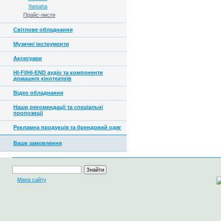
Yamaha
Прайс-листи
Світлове обладнання
Музичні інструменти
Аксесуари
HI-FI/HI-END аудіо та компоненти
домашніх кінотеатрів
Відео обладнання
Наши рекомендації та спеціальні
пропозиції
Рекламна продукція та брендовий одяг
Ваше замовлення
Мапа сайту