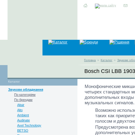
Головна
»
Каталог
»
Звукове об
Bosch CSI LBB 1903
Каталог
Монофонические микши
Звукове обладнання
четырех стандартных м
По категоріям
дополнительных входы
По брендам
музыкальных сигналов.
Altair
Возможно использ
Alto
таких как приорит
Ambient
Audinate
голосом и двухтон
Axel Technology
Предусмотрена во
BETSO
дополнительных у