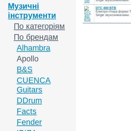
single звукознімачами.
Музичні
DTC 400 BTB
Електро-гітара форми Te
інструменти
Single звукознімачами.
По категоріям
По брендам
Alhambra
Apollo
B&S
CUENCA
Guitars
DDrum
Facts
Fender