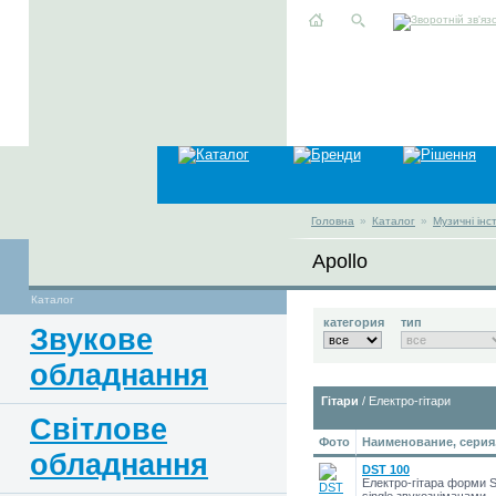
Головна
»
Каталог
»
Музичні ін
Apollo
Каталог
категория
тип
Звукове
обладнання
Гітари
/ Електро-гітари
Світлове
Фото
Наименование, серия
обладнання
DST 100
Електро-гітара форми St