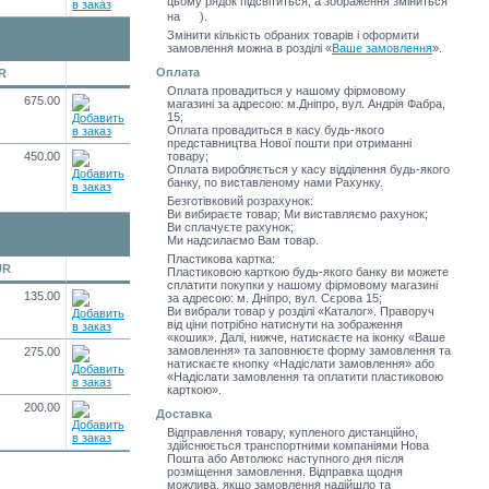
цьому рядок підсвітиться, а зображення зміниться
на
).
Змінити кількість обраних товарів і оформити
замовлення можна в розділі
«
Ваше замовлення
»
.
Оплата
R
Оплата провадиться у нашому фірмовому
675.00
магазині за адресою: м.Дніпро, вул. Андрія Фабра,
15;
Оплата провадиться в касу будь-якого
представництва Нової пошти при отриманні
450.00
товару;
Оплата виробляється у касу відділення будь-якого
банку, по виставленому нами Рахунку.
Безготівковий розрахунок:
Ви вибираєте товар; Ми виставляємо рахунок;
Ви сплачуєте рахунок;
Ми надсилаємо Вам товар.
Пластикова картка:
UR
Пластиковою карткою будь-якого банку ви можете
сплатити покупки у нашому фірмовому магазині
135.00
за адресою: м. Дніпро, вул. Сєрова 15;
Ви вибрали товар у розділі «Каталог». Праворуч
від ціни потрібно натиснути на зображення
«кошик». Далі, нижче, натискаєте на іконку «Ваше
замовлення» та заповнюєте форму замовлення та
275.00
натискаєте кнопку «Надіслати замовлення» або
«Надіслати замовлення та оплатити пластиковою
карткою».
200.00
Доставка
Відправлення товару, купленого дистанційно,
здійснюється транспортними компаніями Нова
Пошта або Автолюкс наступного дня після
розміщення замовлення. Відправка щодня
можлива, якщо замовлення надійшло та