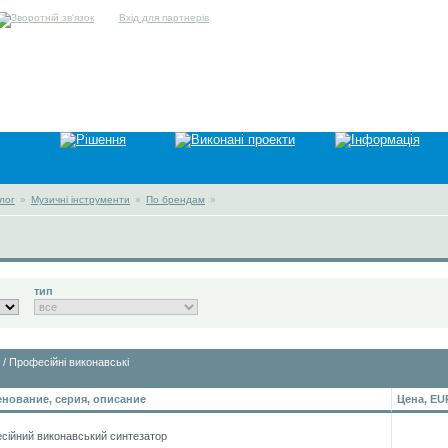
Вхід для партнерів
лог
»
Музичні інструменти
»
По брендам
»
тип
/ Професійні виконавські
нование, серия, описание
Цена, EU
сійний виконавський синтезатор