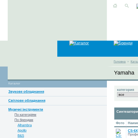
Головна
»
Ката
Yamaha
Каталог
категория
Звукове обладнання
Світлове обладнання
Музичні інструменти
Синтезатори
По категоріям
По брендам
Фото
Наиме
Alhambra
Apollo
CS-6X
Профе
B&S