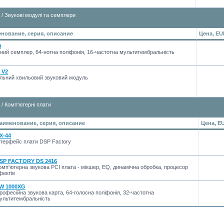
/ Звукові модулі та семплери
нование, серия, описание
Цена, EU
0
ний семплер, 64-нотна поліфонія, 16-частотна мультитембральність
 V2
альний хвильовий звуковий модуль
/ Комп'ютерні плати
аименование, серия, описание
Цена, E
X-44
нтерфейс плати DSP Factory
SP FACTORY DS 2416
омп'ютерна звукова PCI плата - мікшер, EQ, динамічна обробка, процесор
фектів
W 1000XG
рофесійна звукова карта, 64-голосна поліфонія, 32-частотна
ультитембральність