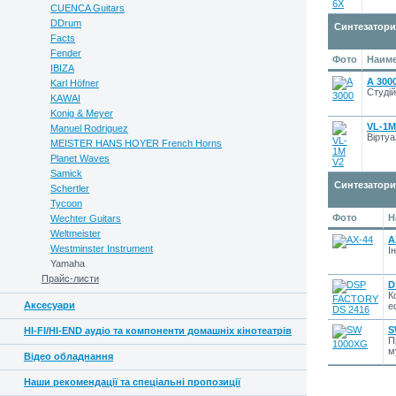
CUENCA Guitars
DDrum
Синтезатори
Facts
Fender
Фото
Наиме
IBIZA
A 300
Karl Höfner
Студій
KAWAI
Konig & Meyer
VL-1M
Manuel Rodriguez
Вірту
MEISTER HANS HOYER French Horns
Planet Waves
Samick
Синтезатори
Schertler
Tycoon
Фото
Н
Wechter Guitars
Weltmeister
A
Westminster Instrument
І
Yamaha
Прайс-листи
D
К
Аксесуари
е
S
HI-FI/HI-END аудіо та компоненти домашніх кінотеатрів
П
м
Відео обладнання
Наши рекомендації та спеціальні пропозиції