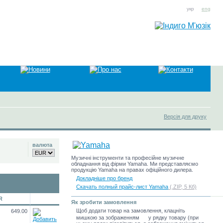
укр
eng
Версія для друку
валюта
Музичні інструменти та професійне музичне
обладнання від фірми Yamaha. Ми представляємо
продукцію Yamaha на правах офіційного дилера.
Докладніше про бренд
Скачать полный прайс-лист Yamaha
(.ZIP, 5 Кб)
R
Як зробити замовлення
Щоб додати товар на замовлення, клацніть
649.00
мишкою за зображенням
у рядку товару (при