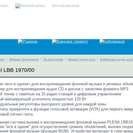
Вхід для партнерів
лог
»
Звукове обладнання
»
По категоріям
»
Звукові / відео носії
»
Комбіновані аудіо носії
I LBB 1970/00
е «все в одном» для воспроизведения фоновой музыки и речевых объя
ер для воспроизведения аудио CD и дисков с записями формата MP3
M тюнер с памятью на 15 радио станций и цифровым управлением
ный микширующий усилитель мощностью 120 Вт
дуальные регуляторы выходного уровня для каждой зоны
типа приоритета и функции голосовой активации (VOX) для первого мик
новый сигнал гонга
нная система вызова и воспроизведения фоновой музыки PLENA LBB19
ие "все в одном" для осуществления громких объявлений, вызова люде
ения фоновой музыки (функция BGM). Устройство включает в себя ми