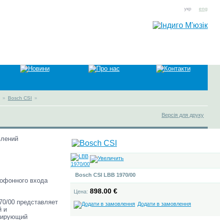
укр
eng
»
Bosch CSI
»
Версія для друку
влений
Bosch CSI LBB 1970/00
рофонного входа
898.00 €
Цена:
70/00 представляет
Додати в замовлення
й и
кширующий