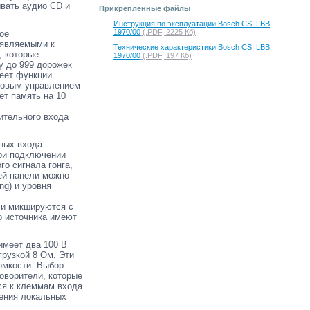
ывать аудио CD и
Прикрепленные файлы
Инструкция по эксплуатации Bosch CSI LBB
1970/00
(.PDF, 2225 Кб)
ое
ъявляемыми к
Технические характеристики Bosch CSI LBB
, которые
1970/00
(.PDF, 197 Кб)
у до 999 дорожек
меет функции
фровым управлением
ет память на 10
ительного входа
ных входа.
ри подключении
о сигнала гонга,
ей панели можно
ng) и уровня
 и микшируются с
о источника имеют
меет два 100 В
грузкой 8 Ом. Эти
омкости. Выбор
оворители, которые
ся к клеммам входа
ления локальных