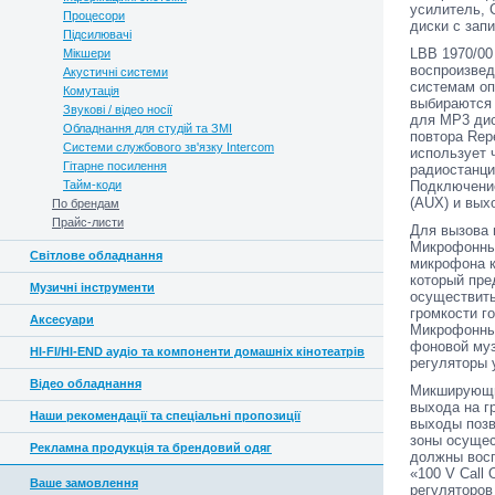
усилитель, 
Процесори
диски с зап
Підсилювачі
LBB 1970/00
Мікшери
воспроизвед
Акустичні системи
системам оп
Комутація
выбираются 
Звукові / відео носії
для МР3 дис
Обладнання для студій та ЗМІ
повтора Rep
Системи службового зв'язку Intercom
использует 
Гітарне посилення
радиостанци
Тайм-коди
Подключение
(AUX) и вых
По брендам
Прайс-листи
Для вызова 
Микрофонный
Світлове обладнання
микрофона к
который пре
Музичні інструменти
осуществить
громкости го
Аксесуари
Микрофонные
фоновой муз
HI-FI/HI-END аудіо та компоненти домашніх кінотеатрів
регуляторы 
Відео обладнання
Микширующий
выхода на г
Наши рекомендації та спеціальні пропозиції
выходы позв
зоны осущес
Рекламна продукція та брендовий одяг
должны восп
«100 V Call
Ваше замовлення
регуляторов