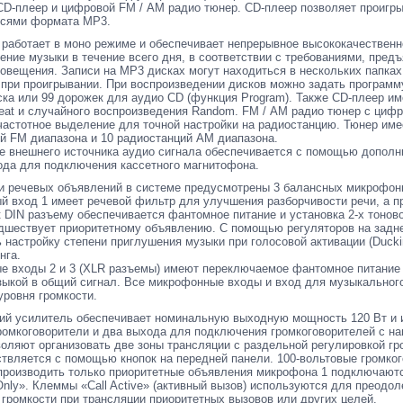
CD-плеер и цифровой FM / АМ радио тюнер. CD-плеер позволяет проигр
исями формата МР3.
 работает в моно режиме и обеспечивает непрерывное высококачественн
ение музыки в течение всего дня, в соответствии с требованиями, пред
овещения. Записи на МР3 дисках могут находиться в нескольких папках
при проигрывании. При воспроизведении дисков можно задать программ
ка или 99 дорожек для аудио CD (функция Program). Также CD-плеер и
eat и случайного воспроизведения Random. FM / АМ радио тюнер с ци
частотное выделение для точной настройки на радиостанцию. Тюнер име
й FM диапазона и 10 радиостанций АМ диапазона.
 внешнего источника аудио сигнала обеспечивается с помощью дополн
ода для подключения кассетного магнитофона.
и речевых объявлений в системе предусмотрены 3 балансных микрофон
 вход 1 имеет речевой фильтр для улучшения разборчивости речи, а п
 DIN разъему обеспечивается фантомное питание и установка 2-х тоновог
дшествует приоритетному объявлению. С помощью регуляторов на задн
 настройку степени приглушения музыки при голосовой активации (Ducki
нга.
 входы 2 и 3 (XLR разъемы) имеют переключаемое фантомное питание
ыкой в общий сигнал. Все микрофонные входы и вход для музыкальног
уровня громкости.
 усилитель обеспечивает номинальную выходную мощность 120 Вт и и
ромкоговорители и два выхода для подключения громкоговорителей с на
оляют организовать две зоны трансляции с раздельной регулировкой гр
твляется с помощью кнопок на передней панели. 100-вольтовые громког
роизводить только приоритетные объявления микрофона 1 подключают
 Only». Клеммы «Call Active» (активный вызов) используются для преодо
 громкости при трансляции приоритетных вызовов или других целей.