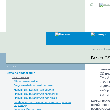
Головна
»
Ката
Bosch CS
Каталог
решени
Звукове обладнання
CD-пле
По категоріям
FM / A
Мікрофони провідні
2-зон
Бездротові мікрофонні системи
индиви
Навушники та гарнітури споживчі
выбор 
Навушники та гарнітури професійні
2-х то
Навушники та гарнітури для авіації
Комбинирова
Конференц-системи та системи синхронного
собой решен
перекладу
воспроизвед
Інформаційні системи