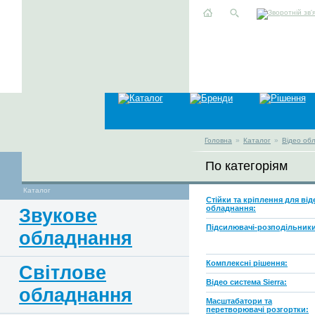
Головна
»
Каталог
»
Відео об
По категоріям
Каталог
Стійки та кріплення для від
обладнання:
Звукове
Підсилювачі-розподільники
обладнання
Комплексні рішення:
Світлове
Відео система Sierra:
обладнання
Масштабатори та
перетворювачі розгортки: