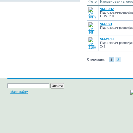
Фото
Наименование, сер
VM-10H2
Підсилювач-розподіль
HDMI 2.0
VM-16H
Підсилювач-розподіл
VM-216H
Підсилювач-розподіл
2х1
Страницы:
1
2
Мапа сайту