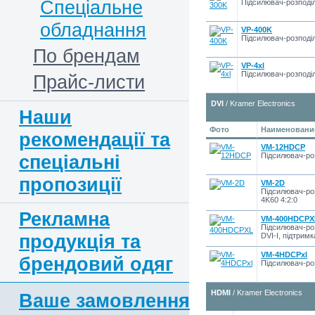
Спеціальне
Підсилювач-розподіл
обладнання
VP-400K
Підсилювач-розподіл
По брендам
VP-4xl
Підсилювач-розподіл
Прайс-листи
DVI
/ Kramer Electronics
Наши
Фото
Наименование
рекомендації та
VM-12HDCP
спеціальні
Підсилювач-роз
пропозиції
VM-2D
Підсилювач-роз
4K60 4:2:0
Рекламна
VM-400HDCPX
Підсилювач-роз
продукція та
DVI-I, підтримк
VM-4HDCPxl
брендовий одяг
Підсилювач-роз
HDMI
/ Kramer Electronics
Ваше замовлення