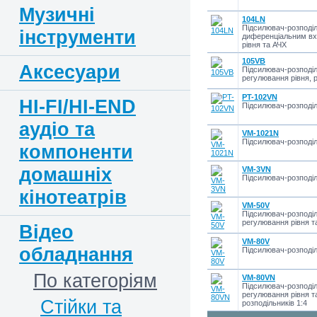
Музичні
104LN
Підсилювач-розподіль
інструменти
диференціальним вх
рівня та АЧХ
105VB
Аксесуари
Підсилювач-розподіл
регулювання рівня, 
PT-102VN
HI-FI/HI-END
Підсилювач-розподіл
аудіо та
VM-1021N
Підсилювач-розподіл
компоненти
домашніх
VM-3VN
Підсилювач-розподіл
кінотеатрів
VM-50V
Підсилювач-розподіл
регулювання рівня т
Відео
VM-80V
обладнання
Підсилювач-розподіл
По категоріям
VM-80VN
Підсилювач-розподіл
регулювання рівня т
Стійки та
розподільників 1:4