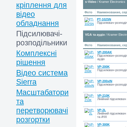
s-Video
/ Kramer Electronics
кріплення для
відео
Фото
Наименование, сер
PT-102SN
обладнання
Підсилювач-розподіл
Підсилювачі-
VGA та аудіо
/ Kramer Electr
розподільники
Фото
Наименование, сер
Комплексні
VP-200AK
Підсилювач-розподіл
аудіо
рішення
VP-200K
Відео система
Підсилювач-розподіл
Sierra
VP-200xlN
Підсилювач-розподіл
Масштабатори
VP-210K
та
Лінійний підсилювач
перетворювачі
VP-2L
Лінійний підсилювач
розгортки
та АЧХ
VP-300K