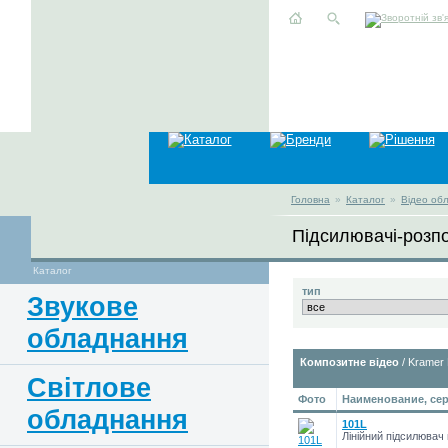
Головна
»
Каталог
»
Відео об
Підсилювачі-розп
Каталог
тип
Звукове
обладнання
Композитне відео
/ Kramer 
Світлове
Фото
Наименование, сер
обладнання
101L
Лінійний підсилювач 