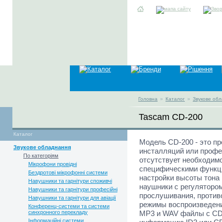
Головна
»
Каталог
»
Звукове об
Tascam CD-200
Каталог
Модель CD-200 - это п
Звукове обладнання
инсталляций или профес
По категоріям
отсутствует необходим
Мікрофони провідні
специфическими функци
Бездротові мікрофонні системи
настройки высоты тона 
Навушники та гарнітури споживчі
наушники с регуляторо
Навушники та гарнітури професійні
прослушивания, против
Навушники та гарнітури для авіації
режимы воспроизведени
Конференц-системи та системи
синхронного перекладу
MP3 и WAV файлы с CD 
Інформаційні системи