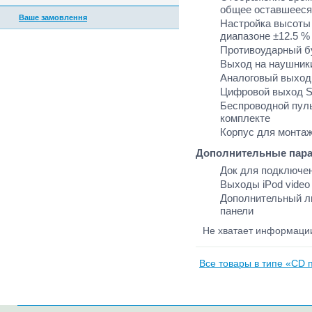
общее оставшееся
Ваше замовлення
Настройка высоты 
диапазоне ±12.5 %
Противоударный бу
Выход на наушники
Аналоговый выход
Цифровой выход S
Беспроводной пуль
комплекте
Корпус для монтаж
Дополнительные пара
Док для подключен
Выходы iPod video 
Дополнительный л
панели
Не хватает информац
Все товары в типе «CD 