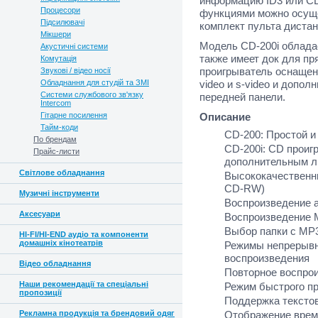
информацию ID3 или CD
Процесори
функциями можно осущ
Підсилювачі
комплект пульта дистан
Мікшери
Модель CD-200i обладае
Акустичні системи
также имеет док для пря
Комутація
проигрыватель оснащен
Звукові / відео носії
Обладнання для студій та ЗМІ
video и s-video и допо
Системи службового зв'язку
передней панели.
Intercom
Гітарне посилення
Описание
Тайм-коди
CD-200: Простой и
По брендам
CD-200i: CD проигр
Прайс-листи
дополнительным л
Світлове обладнання
Высококачественн
CD-RW)
Музичні інструменти
Воспроизведение 
Аксесуари
Воспроизведение 
Выбор папки с MP
HI-FI/HI-END аудіо та компоненти
домашніх кінотеатрів
Режимы непрерывно
воспроизведения
Відео обладнання
Повторное воспроизв
Наши рекомендації та спеціальні
Режим быстрого пр
пропозиції
Поддержка текстов
Рекламна продукція та брендовий одяг
Отображение врем