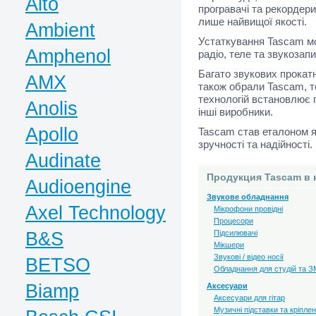
Alto
програвачі та рекордери
лише найвищої якості.
Ambient
Устаткування Tascam мо
Amphenol
радіо, теле та звукозапи
Багато звукових прокат
AMX
також обрали Tascam, т
технологій встановлює 
Anolis
інші виробники.
Apollo
Tascam став еталоном я
зручності та надійності.
Audinate
Продукция Tascam в 
Audioengine
Звукове обладнання
Axel Technology
Мікрофони провідні
Процесори
B&S
Підсилювачі
Мікшери
Звукові / відео носії
BETSO
Обладнання для студій та З
Biamp
Аксесуари
Аксесуари для гітар
Музичні підставки та кріпле