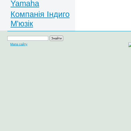
Yamaha
Компанія Індиго
М'юзік
Мапа сайту