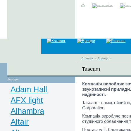
Головна
»
Бренди
»
Tascam
Бренди
Компанія виробляє зв
Adam Hall
звукозаписні прилади.
надійності.
AFX light
Tascam - самостійний п
Corporation.
Alhambra
Компанія виробляє повну
Altair
студійного обладнання 
Портастудії, багатокана