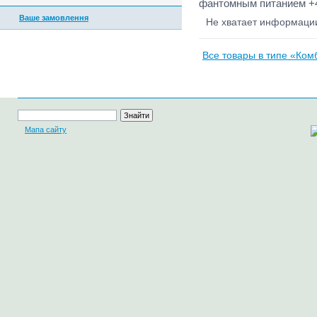
фантомным питанием +4
Ваше замовлення
Не хватает информац
Все товары в типе «Комб
Мапа сайту