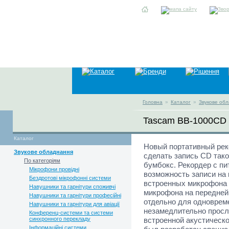
Головна
»
Каталог
»
Звукове об
Tascam BB-1000CD
Каталог
Новый портативный рек
Звукове обладнання
сделать запись CD тако
По категоріям
бумбокс. Рекордер с пи
Мікрофони провідні
возможность записи на 
Бездротові мікрофонні системи
встроенных микрофона 
Навушники та гарнітури споживчі
микрофона на передней
Навушники та гарнітури професійні
отдельно для одновреме
Навушники та гарнітури для авіації
незамедлительно прос
Конференц-системи та системи
синхронного перекладу
встроенной акустическ
Інформаційні системи