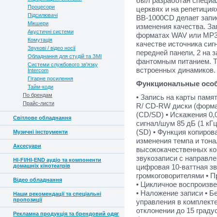
был разработан специа
Процесори
церквях и на репетиция
Підсилювачі
BB-1000CD делает запи
Мікшери
изменения качества. За
Акустичні системи
форматах WAV или MP3,
Комутація
качестве источника сиг
Звукові / відео носії
передней панели, 2 на
Обладнання для студій та ЗМІ
фантомным питанием. 
Системи службового зв'язку
встроенных динамиков.
Intercom
Гітарне посилення
Функциональные особ
Тайм-коди
По брендам
• Запись на карты пам
Прайс-листи
R/ CD-RW диски (форма
(CD/SD) • Искажения 0,
Світлове обладнання
сигнал/шум 85 дБ (1 кГ
(SD) • Функция копиров
Музичні інструменти
изменения темпа и тона
Аксесуари
высококачественных к
звукозаписи с направле
HI-FI/HI-END аудіо та компоненти
домашніх кінотеатрів
цифровая 10-ваттная зв
громкоговорителями • 
Відео обладнання
• Цикличное воспроизв
• Наложение записи • Б
Наши рекомендації та спеціальні
пропозиції
управления в комплекте,
отклонении до 15 граду
Рекламна продукція та брендовий одяг