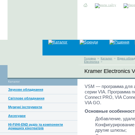
Головна
»
Каталог
»
Відео обла
Electronics
»
Kramer Electronics
Каталог
VSM — программа для а
Звукове обладнання
серии VIA. Программа 
Connect PRO, VIA Conne
Світлове обладнання
VIA GO.
Музичні інструменти
Основные особенност
Аксесуари
Добавление, удале
Конфигурирование 
HI-FI/HI-END аудіо та компоненти
домашніх кінотеатрів
другие шлюзы;