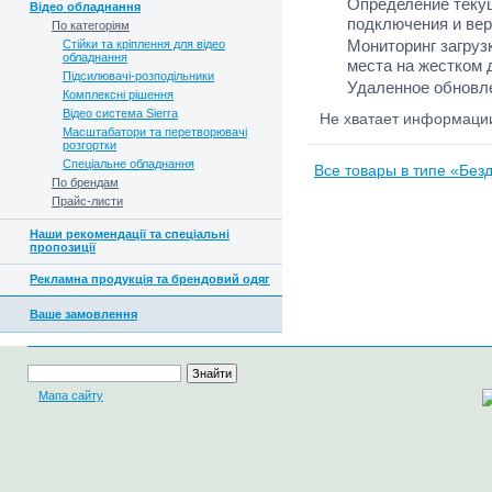
Определение теку
Відео обладнання
подключения и ве
По категоріям
Мониторинг загруз
Стійки та кріплення для відео
обладнання
места на жестком 
Підсилювачі-розподільники
Удаленное обновле
Комплексні рішення
Відео система Sierra
Не хватает информац
Масштабатори та перетворювачі
розгортки
Спеціальне обладнання
Все товары в типе «Безд
По брендам
Прайс-листи
Наши рекомендації та спеціальні
пропозиції
Рекламна продукція та брендовий одяг
Ваше замовлення
Мапа сайту