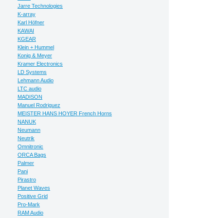
Jarre Technologies
K-array
Karl Höfner
KAWAI
KGEAR
Klein + Hummel
Konig & Meyer
Kramer Electronics
LD Systems
Lehmann Audio
LTC audio
MADISON
Manuel Rodriguez
MEISTER HANS HOYER French Horns
NANUK
Neumann
Neutrik
Omnitronic
ORCA Bags
Palmer
Pani
Pirastro
Planet Waves
Positive Grid
Pro-Mark
RAM Audio