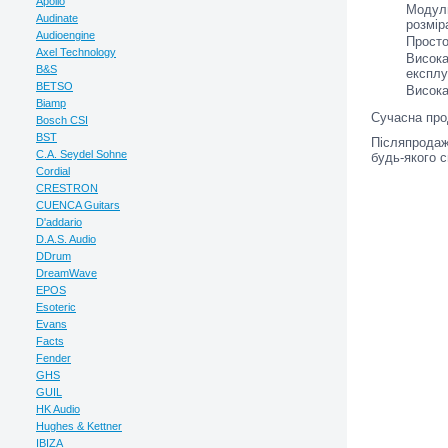
Apollo
Модуль
Audinate
розмір
Audioengine
Просто
Axel Technology
Висока
B&S
експлу
BETSO
Висока
Biamp
Сучасна прод
Bosch CSI
BST
Післяпродаж
C.A. Seydel Sohne
будь-якого 
Cordial
CRESTRON
CUENCA Guitars
D'addario
D.A.S. Audio
DDrum
DreamWave
EPOS
Esoteric
Evans
Facts
Fender
GHS
GUIL
HK Audio
Hughes & Kettner
IBIZA