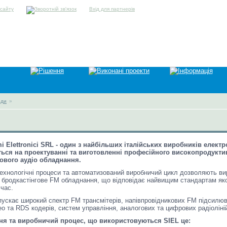
Вхід для партнерів
нди
»
mi Elettronici SRL - один з найбільших італійських виробників електр
ється на проектуванні та виготовленні професійного високопродукт
ового аудіо обладнання.
 технологічні процеси та автоматизований виробничий цикл дозволяють в
е бродкастінгове FM обладнання, що відповідає найвищим стандартам як
 час.
пускає широкий спектр FM трансмітерів, напівпровідникових FM підсилюв
ео та RDS кодерів, систем управління, аналогових та цифрових радіоліні
ня та виробничий процес, що використовуються SIEL це: