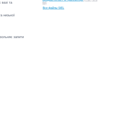
 вазі та
Кб)
Все файлы SIEL
а низької
овольняє запити