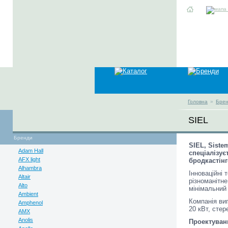
Головна
»
Бре
SIEL
Бренди
SIEL, Siste
Adam Hall
спеціалізу
AFX light
бродкастінг
Alhambra
Інноваційні
Altair
різноманітн
Alto
мінімальний
Ambient
Компанія ви
Amphenol
20 кВт, стер
AMX
Anolis
Проектуван