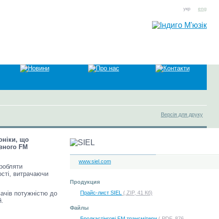
укр
eng
Версія для друку
оніки, що
ивного FM
www.siel.com
иробляти
ості, витрачаючи
Продукция
ачів потужністю до
Прайс-лист SIEL
(.ZIP, 41 Кб)
й.
Файлы
Бродкастінгові FM трансмітери
(.PDF, 876