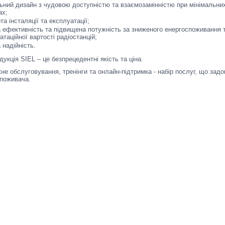
ний дизайн з чудовою доступністю та взаємозамінністю при мінімальних
ах;
та інсталяції та експлуатації;
 ефективність та підвищена потужність за зниженого енергоспоживання т
атаційної вартості радіостанцій;
 надійність.
укція SIEL – це безпрецедентні якість та ціна.
не обслуговування, тренінги та онлайн-підтримка - набір послуг, що зад
споживача.