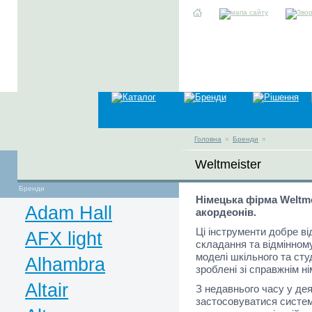
Головна
»
Бренди
»
Weltmeister
Бренди
Німецька фірма Weltm
Adam Hall
акордеонів.
Ці інструменти добре від
AFX light
складання та відмінном
моделі шкільного та сту
Alhambra
зроблені зі справжнім н
Altair
З недавнього часу у де
застосовуватися систем