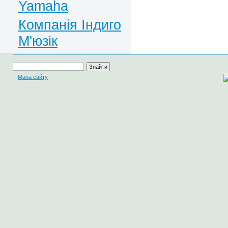
Yamaha
Компанія Індиго
М'юзік
Мапа сайту