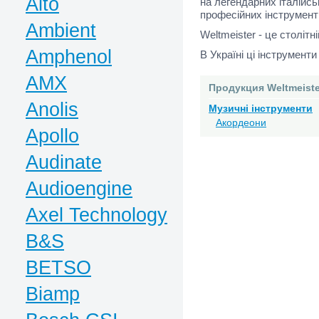
Alto
на легендарних італійс
професійних інструмент
Ambient
Weltmeister - це столітні
Amphenol
В Україні ці інструмент
AMX
Продукция Weltmeiste
Anolis
Музичні інструменти
Акордеони
Apollo
Audinate
Audioengine
Axel Technology
B&S
BETSO
Biamp